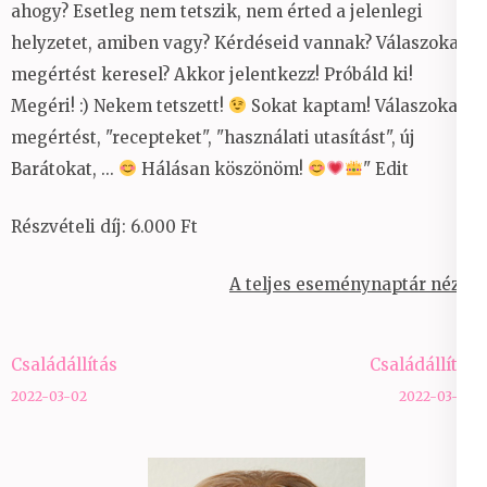
ahogy? Esetleg nem tetszik, nem érted a jelenlegi
helyzetet, amiben vagy? Kérdéseid vannak? Válaszokat,
megértést keresel? Akkor jelentkezz! Próbáld ki!
Megéri!
:)
Nekem tetszett!
Sokat kaptam! Válaszokat,
megértést, "recepteket", "használati utasítást", új
Barátokat, ...
Hálásan köszönöm!
" Edit
Részvételi díj: 6.000 Ft
A teljes eseménynaptár nézet
Bejegyzés
Családállítás
Családállítás
navigáció
2022-03-02
2022-03-09