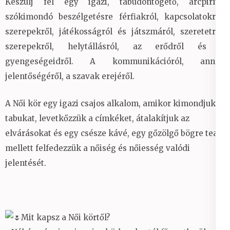
Készülj fel egy igazi, tabudöntögető, arcpirító,
szókimondó beszélgetésre férfiakról, kapcsolatokról,
szerepekről, játékosságról és játszmáról, szeretetről,
szerepekről, helytállásról, az erődről és a
gyengeségeidről. A kommunikációról, annak
jelentőségéről, a szavak erejéről.
A Női kör egy igazi csajos alkalom, amikor kimondjuk a
tabukat, levetkőzzük a címkéket, átalakítjuk az
elvárásokat és egy csésze kávé, egy gőzölgő bögre tea
mellett felfedezzük a nőiség és nőiesség valódi
jelentését.
Mit kapsz a Női körtől?