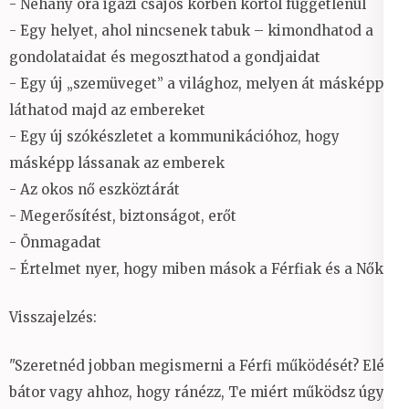
- Néhány óra igazi csajos körben kortól függetlenül
- Egy helyet, ahol nincsenek tabuk – kimondhatod a
gondolataidat és megoszthatod a gondjaidat
- Egy új „szemüveget” a világhoz, melyen át másképp
láthatod majd az embereket
- Egy új szókészletet a kommunikációhoz, hogy
másképp lássanak az emberek
- Az okos nő eszköztárát
- Megerősítést, biztonságot, erőt
- Önmagadat
- Értelmet nyer, hogy miben mások a Férfiak és a Nők
Visszajelzés:
"Szeretnéd jobban megismerni a Férfi működését? Elég
bátor vagy ahhoz, hogy ránézz, Te miért működsz úgy,