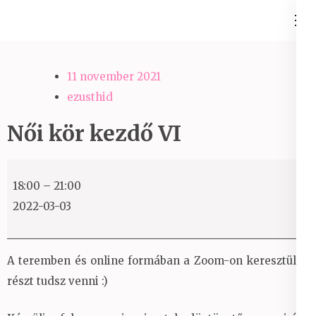
Skip
Ezüst-Híd
to
Családállítás felsőfokon
content
(Press
11 november 2021
Enter)
ezusthid
Női kör kezdő VI
Női
18:00
–
21:00
kör
2022-03-03
kezdő
VI
A teremben és online formában a Zoom-on keresztül is
részt tudsz venni :)