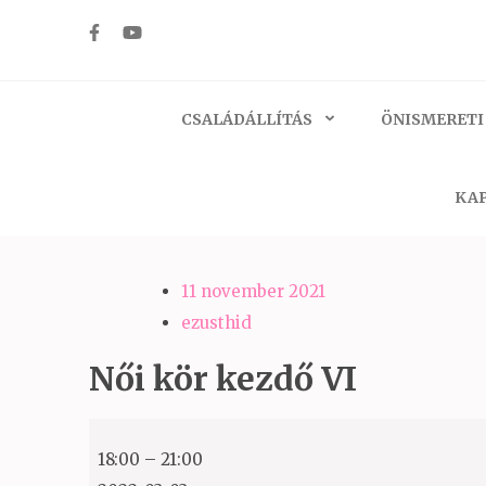
Skip
to
Ezüst-Híd
Családállítás felsőfokon
content
(Press
CSALÁDÁLLÍTÁS
ÖNISMERETI
Enter)
KAP
11 november 2021
ezusthid
Női kör kezdő VI
Női
18:00
–
21:00
kör