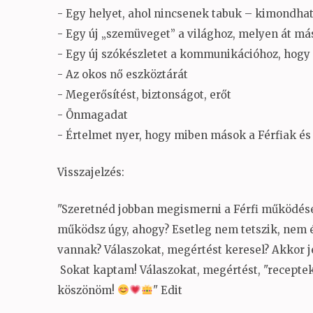
- Egy helyet, ahol nincsenek tabuk – kimondha
- Egy új „szemüveget” a világhoz, melyen át m
- Egy új szókészletet a kommunikációhoz, hog
- Az okos nő eszköztárát
- Megerősítést, biztonságot, erőt
- Önmagadat
- Értelmet nyer, hogy miben mások a Férfiak és
Visszajelzés:
"Szeretnéd jobban megismerni a Férfi működését
működsz úgy, ahogy? Esetleg nem tetszik, nem é
vannak? Válaszokat, megértést keresel? Akkor j
Sokat kaptam! Válaszokat, megértést, "recepteket"
köszönöm!
" Edit