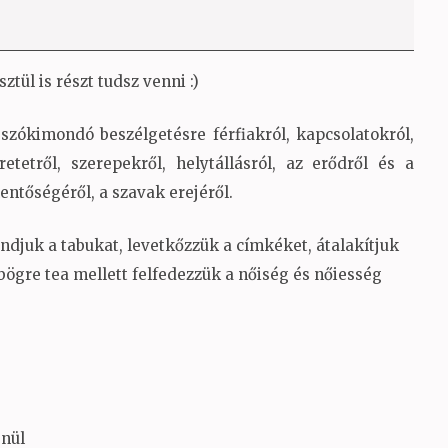
ül is részt tudsz venni :)
, szókimondó beszélgetésre férfiakról, kapcsolatokról,
retetről, szerepekről, helytállásról, az erődről és a
ntőségéről, a szavak erejéről.
ndjuk a tabukat, levetkőzzük a címkéket, átalakítjuk
bögre tea mellett felfedezzük a nőiség és nőiesség
enül