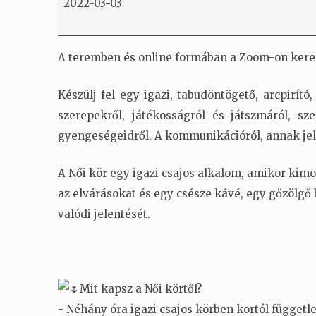
2022-03-03
kezdő
VI
A teremben és online formában a Zoom-on kereszt
Készülj fel egy igazi, tabudöntögető, arcpirító
szerepekről, játékosságról és játszmáról, sze
gyengeségeidről. A kommunikációról, annak jele
A Női kör egy igazi csajos alkalom, amikor kimo
az elvárásokat és egy csésze kávé, egy gőzölgő 
valódi jelentését.
Mit kapsz a Női körtől?
- Néhány óra igazi csajos körben kortól függetl