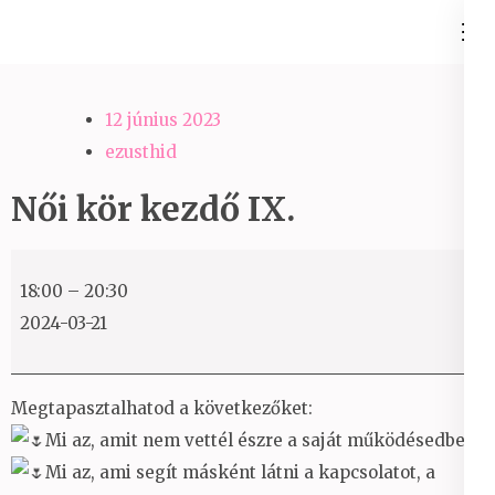
Skip
Ezüst-Híd
to
Családállítás felsőfokon
content
(Press
12 június 2023
Enter)
ezusthid
Női kör kezdő IX.
Női
18:00
–
20:30
kör
2024-03-21
kezdő
IX.
Megtapasztalhatod a következőket:
Mi az, amit nem vettél észre a saját működésedben?
Mi az, ami segít másként látni a kapcsolatot, a