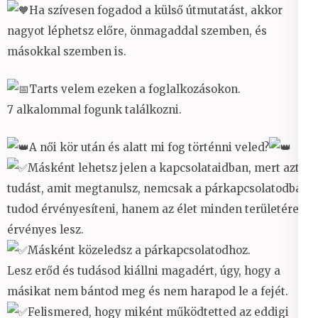
Ha szívesen fogadod a külső útmutatást, akkor
nagyot léphetsz előre, önmagaddal szemben, és
másokkal szemben is.
Tarts velem ezeken a foglalkozásokon.
7 alkalommal fogunk találkozni.
A női kör után és alatt mi fog történni veled?
Másként lehetsz jelen a kapcsolataidban, mert azt a
tudást, amit megtanulsz, nemcsak a párkapcsolatodban
tudod érvényesíteni, hanem az élet minden területére
érvényes lesz.
Másként közeledsz a párkapcsolatodhoz.
Lesz erőd és tudásod kiállni magadért, úgy, hogy a
másikat nem bántod meg és nem harapod le a fejét.
Felismered, hogy miként működtetted az eddigi