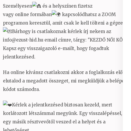
Személyesen
és a helyszínen fizetsz
vagy online formában
kapcsolódhatsz a ZOOM
programon keresztül, amit csak le kell tölteni a gépre.
Bárhogy is csatlakoznak kérlek írj nekem az
info@ezust-hid.hu email címre, tárgy: "KEZDŐ NŐI KÖR".
Kapsz egy visszaigazoló e-mailt, hogy fogadtuk
jelentkezésed.
Ha online kívánsz csatlakozni akkor a foglalkozás előtt
elutalod a megadott összeget, mi megküldjük a belépő
kódot számodra.
Kérlek a jelentkezésed biztosan kezeld, mert
korlátozott létszámmal megyünk. Egy visszalépéssel,
egy másik résztvevőtől veszed el a helyet és a
lehetőséget.