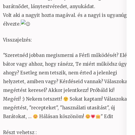
barátnődet, lánytestvéredet, anyukádat.
Volt aki a nagyit hozta magával. és a nagyi is ugyanúgy
élvezte.
Visszajelzés:
"Szeretnéd jobban megismerni a Férfi működését? Elég
bátor vagy ahhoz, hogy ránézz, Te miért működsz úgy,
ahogy? Esetleg nem tetszik, nem érted a jelenlegi
helyzetet, amiben vagy? Kérdéseid vannak? Válaszokat,
megértést keresel? Akkor jelentkezz! Próbáld ki!
Megéri!
:)
Nekem tetszett!
Sokat kaptam! Válaszokat,
megértést, "recepteket", "használati utasítást", új
Barátokat, ...
Hálásan köszönöm!
" Edit
Részt vehetsz :