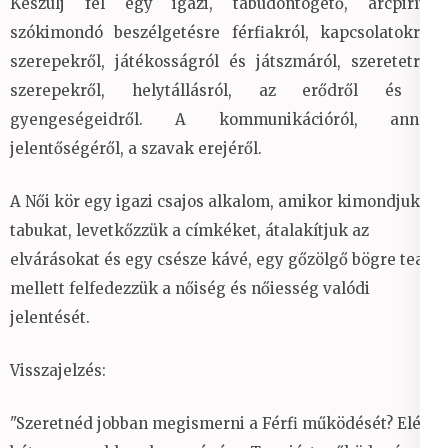
Készülj fel egy igazi, tabudöntögető, arcpirító,
szókimondó beszélgetésre férfiakról, kapcsolatokról,
szerepekről, játékosságról és játszmáról, szeretetről,
szerepekről, helytállásról, az erődről és a
gyengeségeidről. A kommunikációról, annak
jelentőségéről, a szavak erejéről.
A Női kör egy igazi csajos alkalom, amikor kimondjuk a
tabukat, levetkőzzük a címkéket, átalakítjuk az
elvárásokat és egy csésze kávé, egy gőzölgő bögre tea
mellett felfedezzük a nőiség és nőiesség valódi
jelentését.
Visszajelzés:
"Szeretnéd jobban megismerni a Férfi működését? Elég