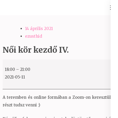
Skip
Ezüst-Híd
to
Családállítás felsőfokon
content
(Press
14 április 2021
Enter)
ezusthid
Női kör kezdő IV.
Női
18:00
–
21:00
kör
2021-05-11
kezdő
IV.
A teremben és online formában a Zoom-on keresztül is
részt tudsz venni :)