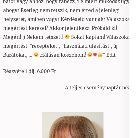
bátor vagy ahhoz, hogy ránézz, Te miért működsz úgy,
ahogy? Esetleg nem tetszik, nem érted a jelenlegi
helyzetet, amiben vagy? Kérdéseid vannak? Válaszokat,
megértést keresel? Akkor jelentkezz! Próbáld ki!
Megéri!
:)
Nekem tetszett!
Sokat kaptam! Válaszokat,
megértést, "recepteket", "használati utasítást", új
Barátokat, ...
Hálásan köszönöm!
" Edit
Részvételi díj: 6.000 Ft
A teljes eseménynaptár nézet