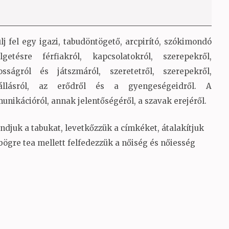
lj fel egy igazi, tabudöntögető, arcpirító, szókimondó
lgetésre férfiakról, kapcsolatokról, szerepekről,
osságról és játszmáról, szeretetről, szerepekről,
tállásról, az erődről és a gyengeségeidről. A
nikációról, annak jelentőségéről, a szavak erejéről.
ndjuk a tabukat, levetkőzzük a címkéket, átalakítjuk
bögre tea mellett felfedezzük a nőiség és nőiesség