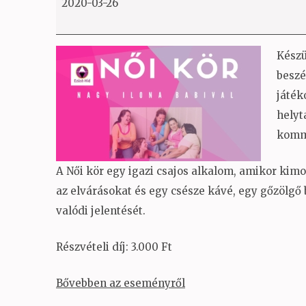
2020-03-26
haladó
zárt
csoport
Készü
beszé
játék
hely
kommu
A Női kör egy igazi csajos alkalom, amikor kimo
az elvárásokat és egy csésze kávé, egy gőzölgő 
valódi jelentését.
Részvételi díj: 3.000 Ft
Bővebben az eseményről