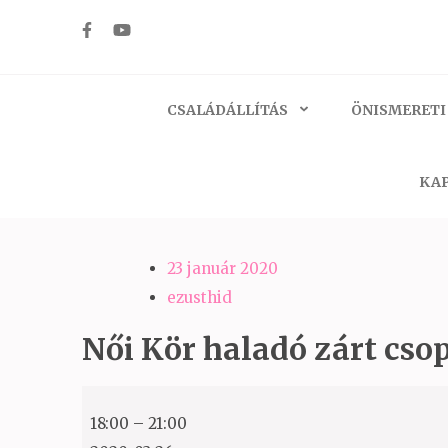
Skip
to
Ezüst-Híd
Családállítás felsőfokon
content
(Press
CSALÁDÁLLÍTÁS
ÖNISMERETI
Enter)
KAP
23 január 2020
ezusthid
Női Kör haladó zárt cso
Női
18:00
–
21:00
Kör