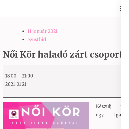
Skip
Ezüst-Híd
to
Családállítás felsőfokon
content
(Press
11 január 2021
Enter)
ezusthid
Női Kör haladó zárt csoport
Női
18:00
–
21:00
Kör
2021-01-21
haladó
zárt
csoport
Készülj fel
egy igazi,