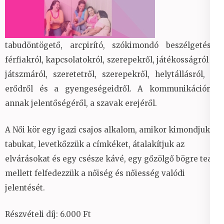
tabudöntögető, arcpirító, szókimondó beszélgetésre
férfiakról, kapcsolatokról, szerepekről, játékosságról és
játszmáról, szeretetről, szerepekről, helytállásról, az
erődről és a gyengeségeidről. A kommunikációról,
annak jelentőségéről, a szavak erejéről.
A Női kör egy igazi csajos alkalom, amikor kimondjuk a
tabukat, levetkőzzük a címkéket, átalakítjuk az
elvárásokat és egy csésze kávé, egy gőzölgő bögre tea
mellett felfedezzük a nőiség és nőiesség valódi
jelentését.
Részvételi díj: 6.000 Ft