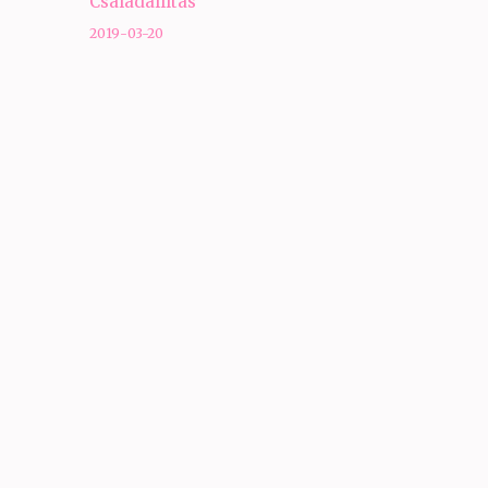
Családállítás
navigáció
2019-03-20