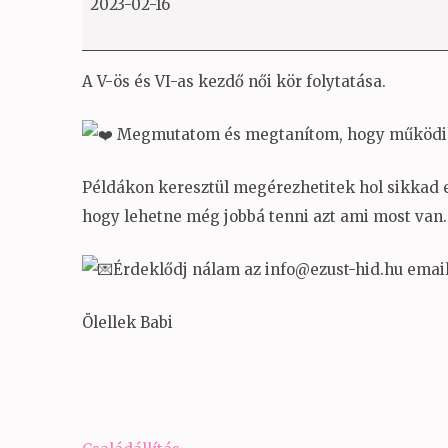
2023-02-16
haladó
V
&VI
A V-ös és VI-as kezdő női kör folytatása.
Megmutatom és megtanítom, hogy működik 
Példákon keresztül megérezhetitek hol sikkad 
hogy lehetne még jobbá tenni azt ami most van.
Érdeklődj nálam az info@ezust-hid.hu emai
Ölellek Babi
Bejegyzés