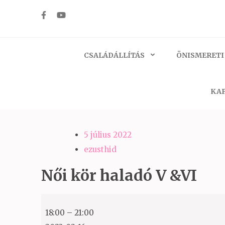
Skip
to
Ezüst-Híd
Családállítás felsőfokon
content
(Press
CSALÁDÁLLÍTÁS
ÖNISMERETI
Enter)
KAP
5 július 2022
ezusthid
Női kör haladó V &VI
Női
18:00
–
21:00
kör