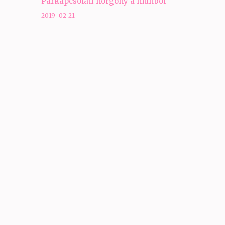
Párkapcsolati horgony a múltból
navigáció
2019-02-21