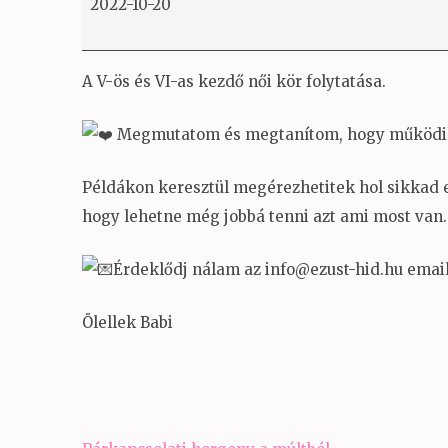
2022-10-20
haladó
V
&VI
A V-ös és VI-as kezdő női kör folytatása.
Megmutatom és megtanítom, hogy működik 
Példákon keresztül megérezhetitek hol sikkad 
hogy lehetne még jobbá tenni azt ami most van.
Érdeklődj nálam az info@ezust-hid.hu emai
Ölellek Babi
Bejegyzés