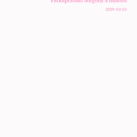
Párkapcsolati horgony a múltból
2019-02-24