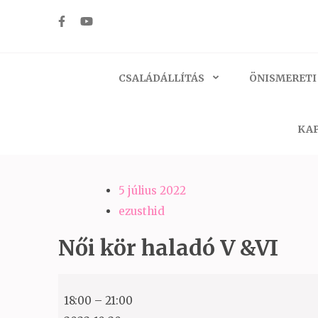
Skip
to
Ezüst-Híd
Családállítás felsőfokon
content
(Press
CSALÁDÁLLÍTÁS
ÖNISMERETI
Enter)
KAP
5 július 2022
ezusthid
Női kör haladó V &VI
Női
18:00
–
21:00
kör