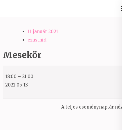
Skip
Ezüst-Híd
to
Családállítás felsőfokon
content
(Press
11 január 2021
Enter)
ezusthid
Mesekör
Mesekör
18:00
–
21:00
2021-05-13
A teljes eseménynaptár nézet