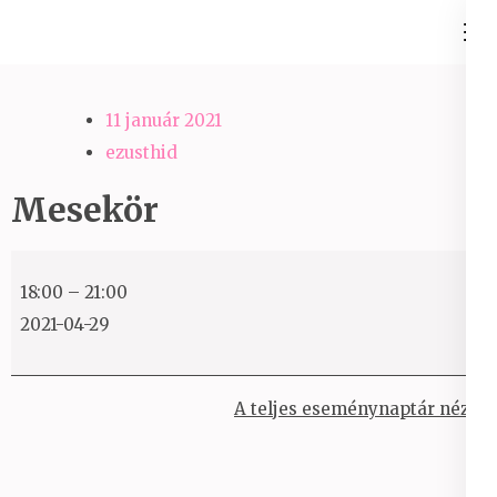
Skip
Ezüst-Híd
to
Családállítás felsőfokon
content
(Press
11 január 2021
Enter)
ezusthid
Mesekör
Mesekör
18:00
–
21:00
2021-04-29
A teljes eseménynaptár nézet