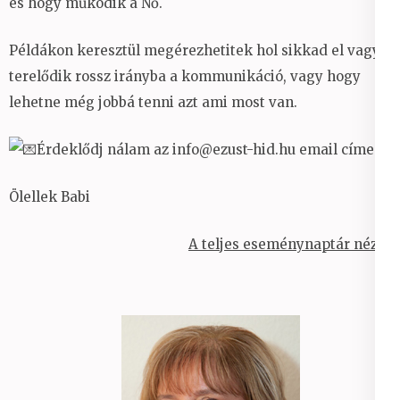
és hogy működik a Nő.
Példákon keresztül megérezhetitek hol sikkad el vagy
terelődik rossz irányba a kommunikáció, vagy hogy
lehetne még jobbá tenni azt ami most van.
Érdeklődj nálam az info@ezust-hid.hu email címen.
Ölellek Babi
A teljes eseménynaptár nézet