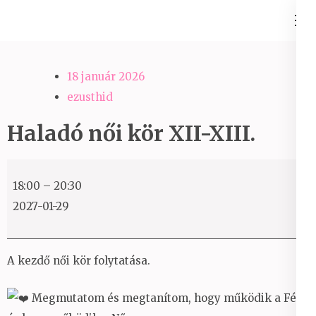
Skip
Ezüst-Híd
to
Családállítás felsőfokon
content
(Press
18 január 2026
Enter)
ezusthid
Haladó női kör XII-XIII.
Haladó
18:00
–
20:30
női
2027-01-29
kör
XII-
XIII.
A kezdő női kör folytatása.
Megmutatom és megtanítom, hogy működik a Férfi