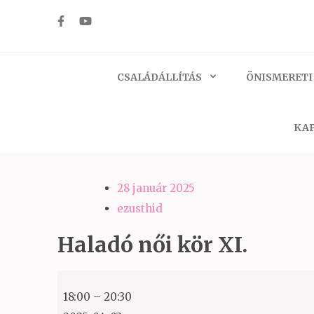
Skip
to
Ezüst-Híd
Családállítás felsőfokon
content
(Press
CSALÁDÁLLÍTÁS
ÖNISMERETI
Enter)
KAP
28 január 2025
ezusthid
Haladó női kör XI.
Haladó
18:00
–
20:30
női