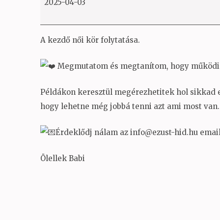
2025-04-03
kör
XI.
A kezdő női kör folytatása.
Megmutatom és megtanítom, hogy működik 
Példákon keresztül megérezhetitek hol sikkad 
hogy lehetne még jobbá tenni azt ami most van.
Érdeklődj nálam az info@ezust-hid.hu emai
Ölellek Babi