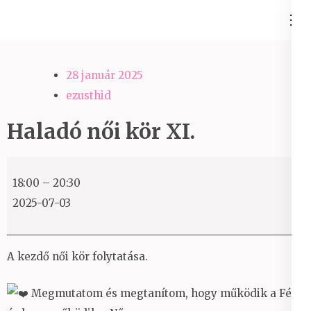
Skip
Ezüst-Híd
to
Családállítás felsőfokon
content
(Press
28 január 2025
Enter)
ezusthid
Haladó női kör XI.
Haladó
18:00
–
20:30
női
2025-07-03
kör
XI.
A kezdő női kör folytatása.
Megmutatom és megtanítom, hogy működik a Férfi