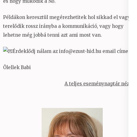
és hogy működik a Nő.
Példákon keresztül megérezhetitek hol sikkad el vagy
terelődik rossz irányba a kommunikáció, vagy hogy
lehetne még jobbá tenni azt ami most van.
Érdeklődj nálam az info@ezust-hid.hu email címen.
Ölellek Babi
A teljes eseménynaptár nézet