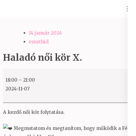
Skip
Ezüst-Híd
to
Családállítás felsőfokon
content
(Press
14 január 2024
Enter)
ezusthid
Haladó női kör X.
Haladó
18:00
–
21:00
női
2024-11-07
kör
X.
A kezdő női kör folytatása.
Megmutatom és megtanítom, hogy működik a Férfi