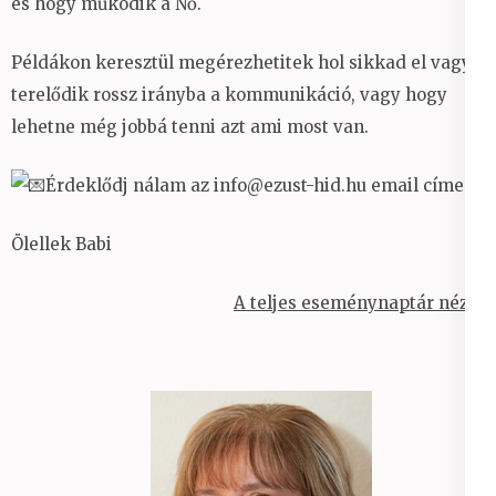
és hogy működik a Nő.
Példákon keresztül megérezhetitek hol sikkad el vagy
terelődik rossz irányba a kommunikáció, vagy hogy
lehetne még jobbá tenni azt ami most van.
Érdeklődj nálam az info@ezust-hid.hu email címen.
Ölellek Babi
A teljes eseménynaptár nézet