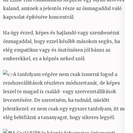
kaland, aminek a jelentős része az önmagaddal való
kapcsolat építésére koncentrál.
Ha úgy érzed, képes és hajlandó vagy szembenézni
önmagaddal, hogy ezzel később másokon segíts, ha
elég empatikus vagy és ösztönösen jól bánsz az
emberekkel, ez a képzés neked szól.
A tanfolyam végére nem csak ismerni fogod a
rendszerállítások részletes módszertanát, de képes
leszel te magad is család- vagy szervezetállítások
levezetésére. De szeretném, ha tudnád, mielőtt
jelentkezel: ez nem csak egy egyszer tanfolyam, itt nem
elég bebiflázni a tananyagot, hogy sikeres legyél.