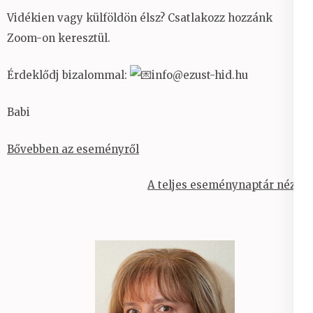
Vidékien vagy külföldön élsz? Csatlakozz hozzánk
Zoom-on keresztül.
Érdeklődj bizalommal:
info@ezust-hid.hu
Babi
Bővebben az eseményről
A teljes eseménynaptár nézet