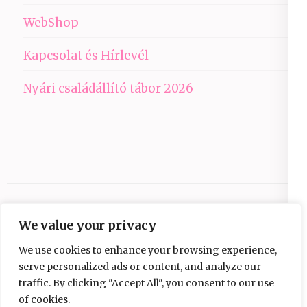
WebShop
Kapcsolat és Hírlevél
Nyári családállító tábor 2026
We value your privacy
We use cookies to enhance your browsing experience,
serve personalized ads or content, and analyze our
traffic. By clicking "Accept All", you consent to our use
Copyright © 2026
Ezüst-Híd
.
Elegant Pink
of cookies.
Developed By
Rara Theme
Powered by: