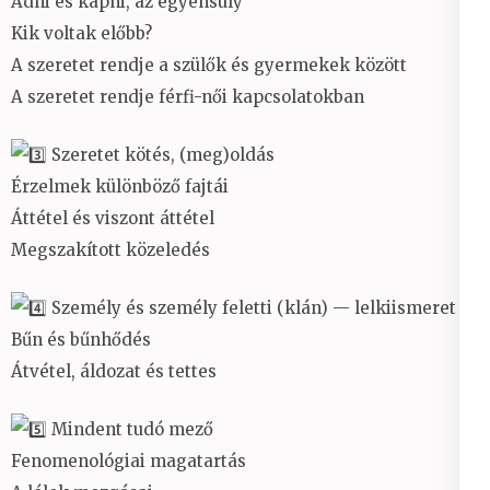
Adni és kapni, az egyensúly
Kik voltak előbb?
A szeretet rendje a szülők és gyermekek között
A szeretet rendje férfi-női kapcsolatokban
Szeretet kötés, (meg)oldás
Érzelmek különböző fajtái
Áttétel és viszont áttétel
Megszakított közeledés
Személy és személy feletti (klán) — lelkiismeret
Bűn és bűnhődés
Átvétel, áldozat és tettes
Mindent tudó mező
Fenomenológiai magatartás