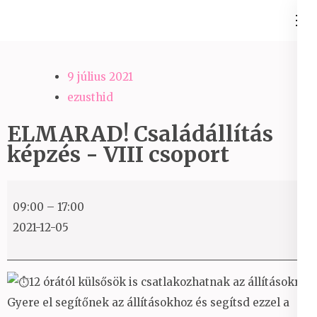
Skip
Ezüst-Híd
to
Családállítás felsőfokon
content
(Press
9 július 2021
Enter)
ezusthid
ELMARAD! Családállítás
képzés - VIII csoport
ELMARAD!
09:00
–
17:00
Családállítás
2021-12-05
képzés
-
VIII
12 órától külsősök is csatlakozhatnak az állításokra.
csoport
Gyere el segítőnek az állításokhoz és segítsd ezzel a