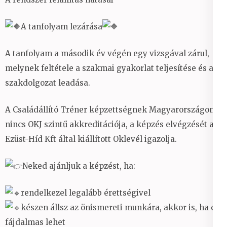
A tanfolyam lezárása
A tanfolyam a második év végén egy vizsgával zárul,
melynek feltétele a szakmai gyakorlat teljesítése és a
szakdolgozat leadása.
A Családállító Tréner képzettségnek Magyarországon
nincs OKJ szintű akkreditációja, a képzés elvégzését az
Ezüst-Híd Kft által kiállított Oklevél igazolja.
Neked ajánljuk a képzést, ha:
rendelkezel legalább érettségivel
készen állsz az önismereti munkára, akkor is, ha ez
fájdalmas lehet