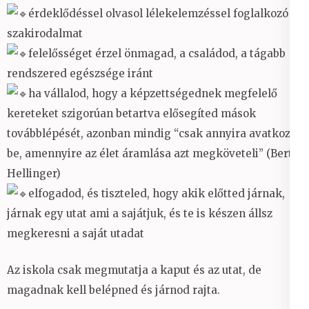
érdeklődéssel olvasol lélekelemzéssel foglalkozó
szakirodalmat
felelősséget érzel önmagad, a családod, a tágabb
rendszered egészsége iránt
ha vállalod, hogy a képzettségednek megfelelő
kereteket szigorúan betartva elősegíted mások
továbblépését, azonban mindig “csak annyira avatkozol
be, amennyire az élet áramlása azt megköveteli” (Bert
Hellinger)
elfogadod, és tiszteled, hogy akik előtted járnak,
járnak egy utat ami a sajátjuk, és te is készen állsz
megkeresni a saját utadat
Az iskola csak megmutatja a kaput és az utat, de
magadnak kell belépned és járnod rajta.