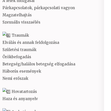
A lélek mozgásai
Párkapcsolatok, párkapcsolati vagyon
Magzatelhajtás
Szexuális visszaélés
Traumák
Elválás és annak feldolgozása
Születési traumák
Örökbefogadás
Betegség/halálos betegség elfogadása
Háborús események
Nemi erőszak
Hovatartozás
Haza és anyanyelv