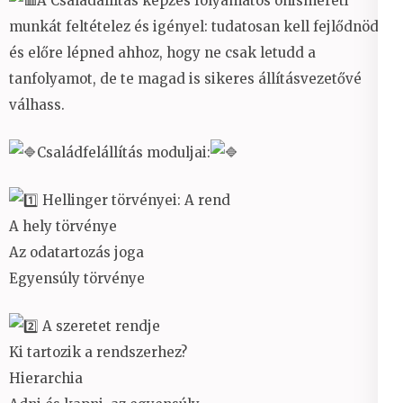
A Családállítás képzés folyamatos önismereti
munkát feltételez és igényel: tudatosan kell fejlődnöd
és előre lépned ahhoz, hogy ne csak letudd a
tanfolyamot, de te magad is sikeres állításvezetővé
válhass.
Családfelállítás moduljai:
Hellinger törvényei: A rend
A hely törvénye
Az odatartozás joga
Egyensúly törvénye
A szeretet rendje
Ki tartozik a rendszerhez?
Hierarchia