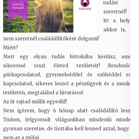
tudást
szeretnél!
Itt a helyed
akkor is, ha
nem szeretnél családállítóként dolgozni!
Miért?
Mert egy olyan tudás birtokába kerülsz, amely
sikeressé teszi életed területeit! Rendeződik
párkapcsolatod, gyermekeiddel és szüleiddel való
kapcsolatod, sikeres leszel a pénzügyek és a munkád
területén, megtalálod a hivatásod.
Az út rajtad múlik egyedül!
Nem ígérem, hogy 6 hónap alatt családállító leszel!
Tudom, felgyorsult világunkban mindenki mindent
gyorsan szeretne, de tisztába kell lenned azzal, hogy ez
nem az a műfaj.