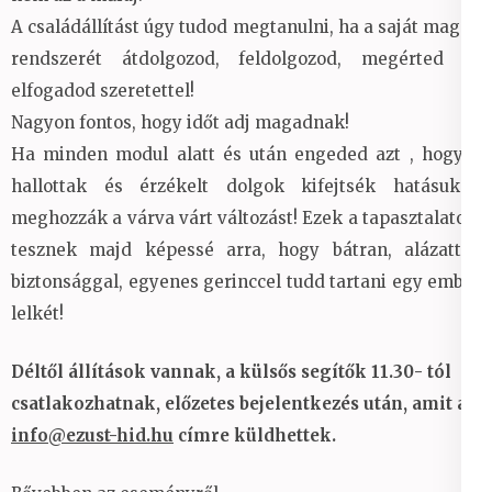
A családállítást úgy tudod megtanulni, ha a saját magad
rendszerét átdolgozod, feldolgozod, megérted és
elfogadod szeretettel!
Nagyon fontos, hogy időt adj magadnak!
Ha minden modul alatt és után engeded azt , hogy a
hallottak és érzékelt dolgok kifejtsék hatásukat,
meghozzák a várva várt változást! Ezek a tapasztalatok,
tesznek majd képessé arra, hogy bátran, alázattal,
biztonsággal, egyenes gerinccel tudd tartani egy ember
lelkét!
Déltől állítások vannak, a külsős segítők 11.30- tól
csatlakozhatnak, előzetes bejelentkezés után, amit az
info@ezust-hid.hu
címre küldhettek.