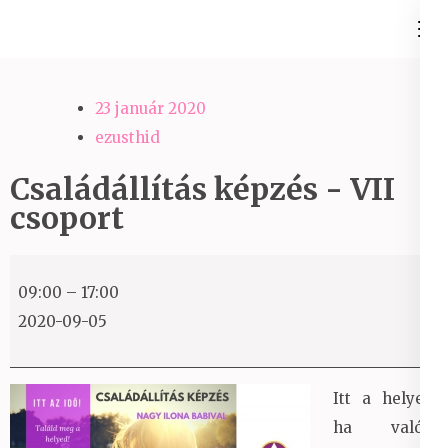
Skip
Ezüst-Híd
to
Családállítás felsőfokon
content
(Press
23 január 2020
Enter)
ezusthid
Családállítás képzés - VII
csoport
Családállítás
09:00
–
17:00
képzés
2020-09-05
-
VII
csoport
Itt a helyed,
ha valódi