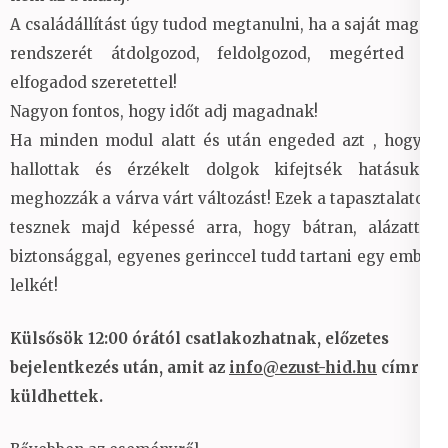
A családállítást úgy tudod megtanulni, ha a saját magad
rendszerét átdolgozod, feldolgozod, megérted és
elfogadod szeretettel!
Nagyon fontos, hogy időt adj magadnak!
Ha minden modul alatt és után engeded azt , hogy a
hallottak és érzékelt dolgok kifejtsék hatásukat,
meghozzák a várva várt változást! Ezek a tapasztalatok,
tesznek majd képessé arra, hogy bátran, alázattal,
biztonsággal, egyenes gerinccel tudd tartani egy ember
lelkét!
Külsősök 12:00 órától csatlakozhatnak, előzetes
bejelentkezés után, amit az
info@ezust-hid.hu
címre
küldhettek.