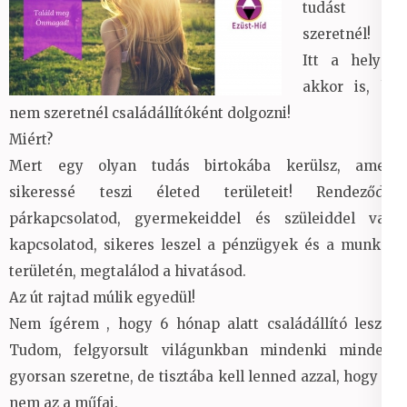
tudást
szeretnél!
Itt a helyed
akkor is, ha
nem szeretnél családállítóként dolgozni!
Miért?
Mert egy olyan tudás birtokába kerülsz, amely
sikeressé teszi életed területeit! Rendeződik
párkapcsolatod, gyermekeiddel és szüleiddel való
kapcsolatod, sikeres leszel a pénzügyek és a munkád
területén, megtalálod a hivatásod.
Az út rajtad múlik egyedül!
Nem ígérem , hogy 6 hónap alatt családállító leszel!
Tudom, felgyorsult világunkban mindenki mindent
gyorsan szeretne, de tisztába kell lenned azzal, hogy ez
nem az a műfaj.