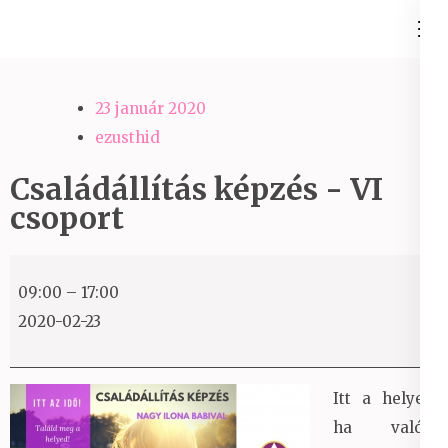
Skip
Ezüst-Híd
to
Családállítás felsőfokon
content
(Press
23 január 2020
Enter)
ezusthid
Családállítás képzés - VI
csoport
Családállítás
09:00
–
17:00
képzés
2020-02-23
-
VI
csoport
Itt a helyed,
ha valódi