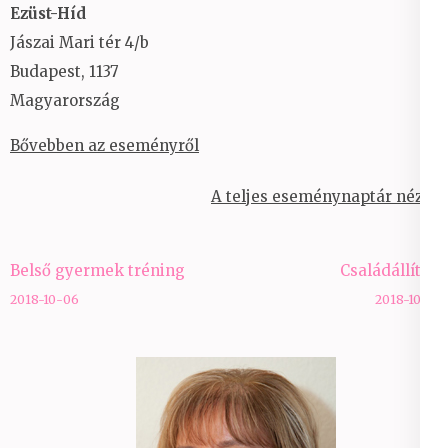
Ezüst-Híd
Jászai Mari tér 4/b
Budapest
,
1137
Magyarország
Bővebben az eseményről
A teljes eseménynaptár nézet
Bejegyzés
Belső gyermek tréning
Családállítás
navigáció
2018-10-06
2018-10-17