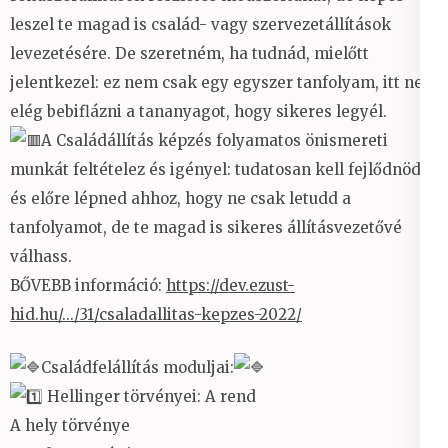
leszel te magad is család- vagy szervezetállítások
levezetésére. De szeretném, ha tudnád, mielőtt
jelentkezel: ez nem csak egy egyszer tanfolyam, itt nem
elég bebiflázni a tananyagot, hogy sikeres legyél.
A Családállítás képzés folyamatos önismereti
munkát feltételez és igényel: tudatosan kell fejlődnöd
és előre lépned ahhoz, hogy ne csak letudd a
tanfolyamot, de te magad is sikeres állításvezetővé
válhass.
BŐVEBB információ:
https://dev.ezust-
hid.hu/.../31/csaladallitas-kepzes-2022/
Családfelállítás moduljai:
Hellinger törvényei: A rend
A hely törvénye