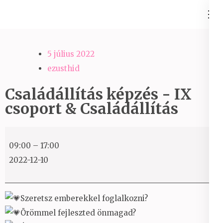
Skip
Ezüst-Híd
to
Családállítás felsőfokon
content
(Press
5 július 2022
Enter)
ezusthid
Családállítás képzés - IX
csoport & Családállítás
Családállítás
09:00
–
17:00
képzés
2022-12-10
-
IX
csoport
Szeretsz emberekkel foglalkozni?
&
Örömmel fejleszted önmagad?
Családállítás