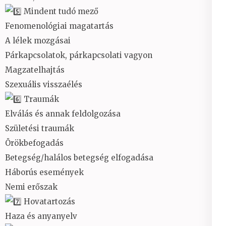
Mindent tudó mező
Fenomenológiai magatartás
A lélek mozgásai
Párkapcsolatok, párkapcsolati vagyon
Magzatelhajtás
Szexuális visszaélés
Traumák
Elválás és annak feldolgozása
Születési traumák
Örökbefogadás
Betegség/halálos betegség elfogadása
Háborús események
Nemi erőszak
Hovatartozás
Haza és anyanyelv