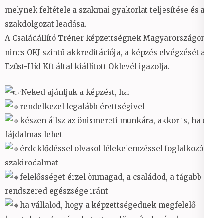
melynek feltétele a szakmai gyakorlat teljesítése és a
szakdolgozat leadása.
A Családállító Tréner képzettségnek Magyarországon
nincs OKJ szintű akkreditációja, a képzés elvégzését az
Ezüst-Híd Kft által kiállított Oklevél igazolja.
Neked ajánljuk a képzést, ha:
rendelkezel legalább érettségivel
készen állsz az önismereti munkára, akkor is, ha ez
fájdalmas lehet
érdeklődéssel olvasol lélekelemzéssel foglalkozó
szakirodalmat
felelősséget érzel önmagad, a családod, a tágabb
rendszered egészsége iránt
ha vállalod, hogy a képzettségednek megfelelő