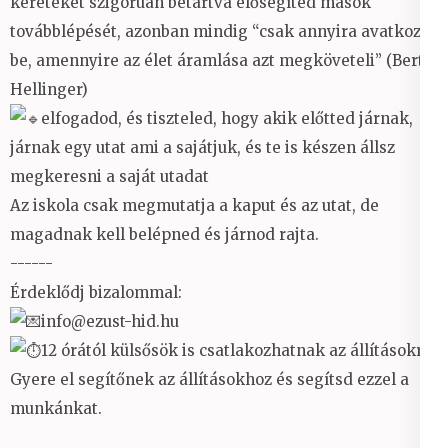
kereteket szigorúan betartva elősegíted mások
továbblépését, azonban mindig “csak annyira avatkozol
be, amennyire az élet áramlása azt megköveteli” (Bert
Hellinger)
elfogadod, és tiszteled, hogy akik előtted járnak,
járnak egy utat ami a sajátjuk, és te is készen állsz
megkeresni a saját utadat
Az iskola csak megmutatja a kaput és az utat, de
magadnak kell belépned és járnod rajta.
------
Érdeklődj bizalommal:
info@ezust-hid.hu
12 órától külsősök is csatlakozhatnak az állításokra.
Gyere el segítőnek az állításokhoz és segítsd ezzel a
munkánkat.