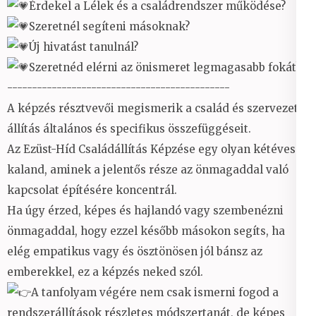
Érdekel a Lélek és a családrendszer működése?
Szeretnél segíteni másoknak?
Új hivatást tanulnál?
Szeretnéd elérni az önismeret legmagasabb fokát?
---------------------------------------------
A képzés résztvevői megismerik a család és szervezet
állítás általános és specifikus összefüggéseit.
Az Ezüst-Híd Családállítás Képzése egy olyan kétéves
kaland, aminek a jelentős része az önmagaddal való
kapcsolat építésére koncentrál.
Ha úgy érzed, képes és hajlandó vagy szembenézni
önmagaddal, hogy ezzel később másokon segíts, ha
elég empatikus vagy és ösztönösen jól bánsz az
emberekkel, ez a képzés neked szól.
A tanfolyam végére nem csak ismerni fogod a
rendszerállítások részletes módszertanát, de képes