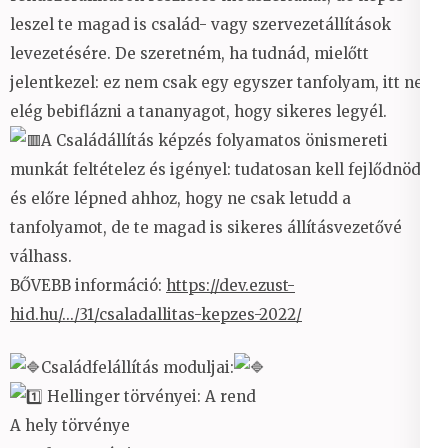
leszel te magad is család- vagy szervezetállítások
levezetésére. De szeretném, ha tudnád, mielőtt
jelentkezel: ez nem csak egy egyszer tanfolyam, itt nem
elég bebiflázni a tananyagot, hogy sikeres legyél.
A Családállítás képzés folyamatos önismereti
munkát feltételez és igényel: tudatosan kell fejlődnöd
és előre lépned ahhoz, hogy ne csak letudd a
tanfolyamot, de te magad is sikeres állításvezetővé
válhass.
BŐVEBB információ:
https://dev.ezust-
hid.hu/.../31/csaladallitas-kepzes-2022/
Családfelállítás moduljai:
Hellinger törvényei: A rend
A hely törvénye