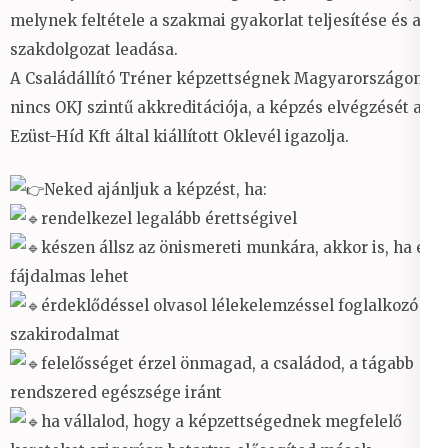
melynek feltétele a szakmai gyakorlat teljesítése és a
szakdolgozat leadása.
A Családállító Tréner képzettségnek Magyarországon
nincs OKJ szintű akkreditációja, a képzés elvégzését az
Ezüst-Híd Kft által kiállított Oklevél igazolja.
Neked ajánljuk a képzést, ha:
rendelkezel legalább érettségivel
készen állsz az önismereti munkára, akkor is, ha ez
fájdalmas lehet
érdeklődéssel olvasol lélekelemzéssel foglalkozó
szakirodalmat
felelősséget érzel önmagad, a családod, a tágabb
rendszered egészsége iránt
ha vállalod, hogy a képzettségednek megfelelő