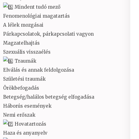
Mindent tudó mező
Fenomenológiai magatartás
A lélek mozgásai
Párkapcsolatok, párkapcsolati vagyon
Magzatelhajtás
Szexuális visszaélés
Traumák
Elválás és annak feldolgozása
Születési traumák
Örökbefogadás
Betegség/halálos betegség elfogadása
Háborús események
Nemi erőszak
Hovatartozás
Haza és anyanyelv