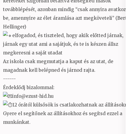
kereteket szigorúan betartva elősegíted mások
továbblépését, azonban mindig “csak annyira avatkozol
be, amennyire az élet áramlása azt megköveteli” (Bert
Hellinger)
elfogadod, és tiszteled, hogy akik előtted járnak,
járnak egy utat ami a sajátjuk, és te is készen állsz
megkeresni a saját utadat
Az iskola csak megmutatja a kaput és az utat, de
magadnak kell belépned és járnod rajta.
------
Érdeklődj bizalommal:
info@ezust-hid.hu
12 órától külsősök is csatlakozhatnak az állításokra.
Gyere el segítőnek az állításokhoz és segítsd ezzel a
munkánkat.