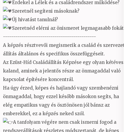
Érdekel a Lélek és a családrendszer működése?
Szeretnél segíteni másoknak?
Új hivatást tanulnál?
Szeretnéd elérni az önismeret legmagasabb fokát?
---------------------------------------------
A képzés résztvevői megismerik a család és szervezet
állítás általános és specifikus összefüggéseit.
Az Ezüst-Híd Családállítás Képzése egy olyan kétéves
kaland, aminek a jelentős része az önmagaddal való
kapcsolat építésére koncentrál.
Ha úgy érzed, képes és hajlandó vagy szembenézni
önmagaddal, hogy ezzel később másokon segíts, ha
elég empatikus vagy és ösztönösen jól bánsz az
emberekkel, ez a képzés neked szól.
A tanfolyam végére nem csak ismerni fogod a
rendszerállítások részletes módszertanát, de képes