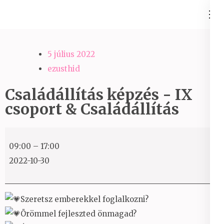
Skip
Ezüst-Híd
to
Családállítás felsőfokon
content
(Press
5 július 2022
Enter)
ezusthid
Családállítás képzés - IX
csoport & Családállítás
Családállítás
09:00
–
17:00
képzés
2022-10-30
-
IX
csoport
Szeretsz emberekkel foglalkozni?
&
Örömmel fejleszted önmagad?
Családállítás