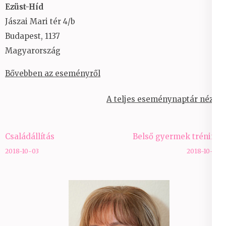
Ezüst-Híd
Jászai Mari tér 4/b
Budapest
,
1137
Magyarország
Bővebben az eseményről
A teljes eseménynaptár nézet
Bejegyzés
Családállítás
Belső gyermek tréning
navigáció
2018-10-03
2018-10-07