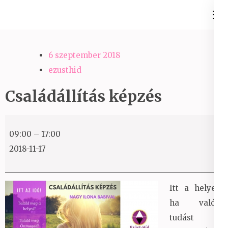
Skip
Ezüst-Híd
to
Családállítás felsőfokon
content
(Press
6 szeptember 2018
Enter)
ezusthid
Családállítás képzés
Családállítás
09:00
–
17:00
képzés
2018-11-17
Itt a helyed,
ha valódi
tudást