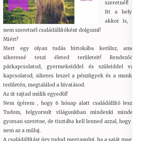
szeretnél!
Itt a helyed
akkor is, ha
nem szeretnél családállítóként dolgozni!
Miért?
Mert egy olyan tudás birtokába kerülsz, amely
sikeressé teszi életed területeit! Rendeződik
párkapcsolatod, gyermekeiddel és szüleiddel való
kapcsolatod, sikeres leszel a pénzügyek és a munkád
területén, megtalálod a hivatásod.
Az út rajtad múlik egyedül!
Nem ígérem , hogy 6 hónap alatt családállító leszel!
Tudom, felgyorsult világunkban mindenki mindent
gyorsan szeretne, de tisztába kell lenned azzal, hogy ez
nem az a műfaj.
A családállítást úgy tudod megtanulni, ha a saját magad