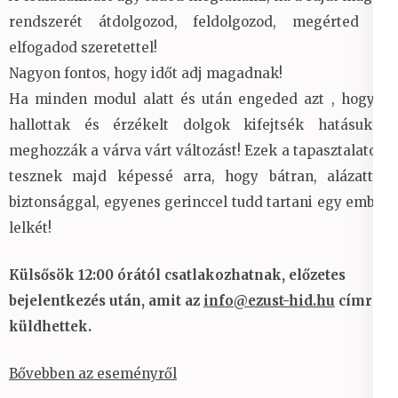
rendszerét átdolgozod, feldolgozod, megérted és
elfogadod szeretettel!
Nagyon fontos, hogy időt adj magadnak!
Ha minden modul alatt és után engeded azt , hogy a
hallottak és érzékelt dolgok kifejtsék hatásukat,
meghozzák a várva várt változást! Ezek a tapasztalatok,
tesznek majd képessé arra, hogy bátran, alázattal,
biztonsággal, egyenes gerinccel tudd tartani egy ember
lelkét!
Külsősök 12:00 órától csatlakozhatnak, előzetes
bejelentkezés után, amit az
info@ezust-hid.hu
címre
küldhettek.
Bővebben az eseményről