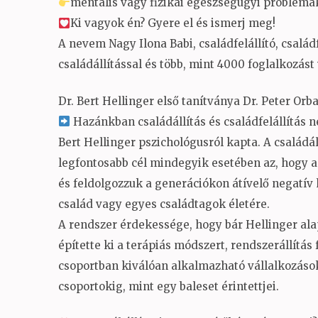
mentális vagy fizikai egészségügyi problémá
Ki vagyok én? Gyere el és ismerj meg!
A nevem Nagy Ilona Babi, családfelállító, család
családállítással és több, mint 4000 foglalkozást
Dr. Bert Hellinger első tanítványa Dr. Peter Or
Hazánkban családállítás és családfelállítás n
Bert Hellinger pszichológusról kapta. A családál
legfontosabb cél mindegyik esetében az, hogy a 
és feldolgozzuk a generációkon átívelő negatív
család vagy egyes családtagok életére.
A rendszer érdekessége, hogy bár Hellinger ala
építette ki a terápiás módszert, rendszerállítá
csoportban kiválóan alkalmazható vállalkozáso
csoportokig, mint egy baleset érintettjei.