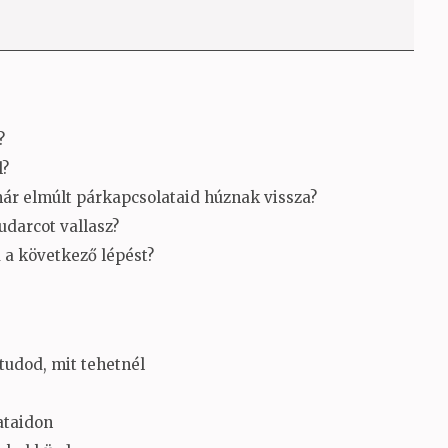
?
l?
ár elmúlt párkapcsolataid húznak vissza?
udarcot vallasz?
a következő lépést?
tudod, mit tehetnél
ataidon