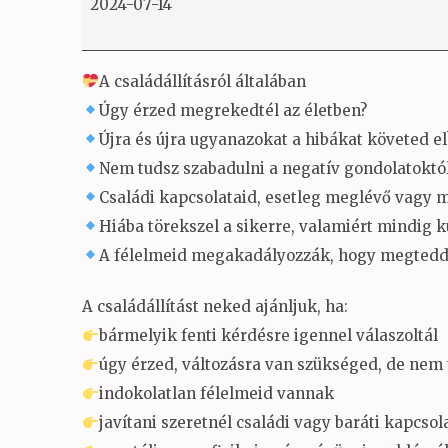
2024-07-14
A családállításról általában
Úgy érzed megrekedtél az életben?
Újra és újra ugyanazokat a hibákat követed el
Nem tudsz szabadulni a negatív gondolatoktó
Családi kapcsolataid, esetleg meglévő vagy m
Hiába törekszel a sikerre, valamiért mindig k
A félelmeid megakadályozzák, hogy megtedd 
A családállítást neked ajánljuk, ha:
bármelyik fenti kérdésre igennel válaszoltál
úgy érzed, változásra van szükséged, de nem 
indokolatlan félelmeid vannak
javítani szeretnél családi vagy baráti kapcsol