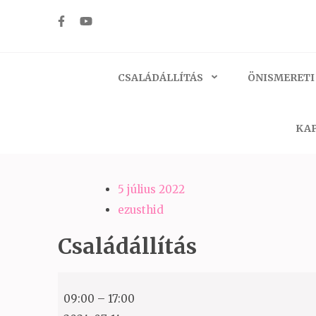
Skip
to
Ezüst-Híd
Családállítás felsőfokon
content
(Press
CSALÁDÁLLÍTÁS
ÖNISMERETI
Enter)
KAP
5 július 2022
ezusthid
Családállítás
Családállítás
09:00
–
17:00