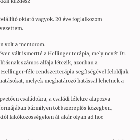
kkal küzdesz
felállító oktató vagyok. 20 éve foglalkozom
 vezettem.
ban volt a mentorom.
éven vált ismertté a Hellinger terápia, mely nevét Dr.
lításnak számos alfaja létezik, azonban a
Hellinger-féle rendszerterápia segítségével feloldjuk
 hatásokat, melyek meghatározó hatással lehetnek a
pvetően családokra, a családi lélekre alapozva
s formájában bármilyen többszereplős közegben,
któl lakóközösségeken át akár olyan ad hoc