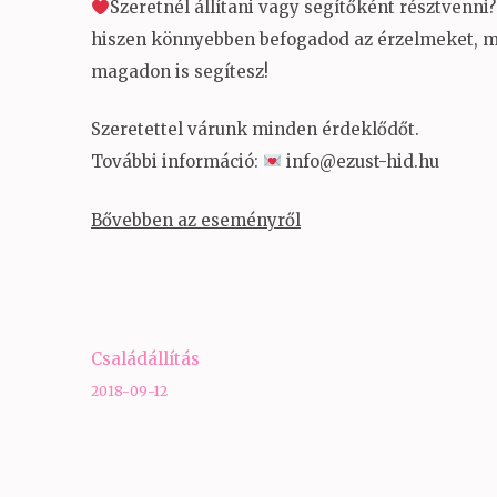
Szeretnél állítani vagy segítőként résztvenni?
hiszen könnyebben befogadod az érzelmeket, mo
magadon is segítesz!
Szeretettel várunk minden érdeklődőt.
További információ:
info@ezust-hid.hu
Bővebben az eseményről
Bejegyzés
Családállítás
navigáció
2018-09-12