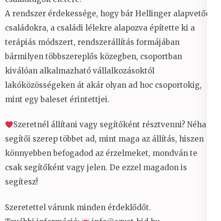
A rendszer érdekessége, hogy bár Hellinger alapvetően
családokra, a családi lélekre alapozva építette ki a
terápiás módszert, rendszerállítás formájában
bármilyen többszereplős közegben, csoportban
kiválóan alkalmazható vállalkozásoktól
lakóközösségeken át akár olyan ad hoc csoportokig,
mint egy baleset érintettjei.
Szeretnél állítani vagy segítőként résztvenni? Néha a
segítői szerep többet ad, mint maga az állítás, hiszen
könnyebben befogadod az érzelmeket, mondván te
csak segítőként vagy jelen. De ezzel magadon is
segítesz!
Szeretettel várunk minden érdeklődőt.