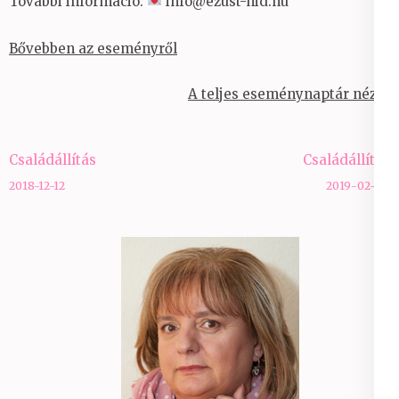
További információ:
info@ezust-hid.hu
Bővebben az eseményről
A teljes eseménynaptár nézet
Bejegyzés
Családállítás
Családállítás
navigáció
2018-12-12
2019-02-06