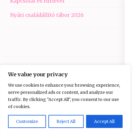
Kapcsolat és Hírlevél
Nyári családállító tábor 2026
We value your privacy
We use cookies to enhance your browsing experience,
serve personalized ads or content, and analyze our
traffic. By clicking "Accept All", you consent to our use
Copyright © 2026
Ezüst-Híd
.
Elegant Pink
of cookies.
Developed By
Rara Theme
Powered by:
WordPress
Adatvédelmi nyilatkozat
Customize
Reject All
Accept All