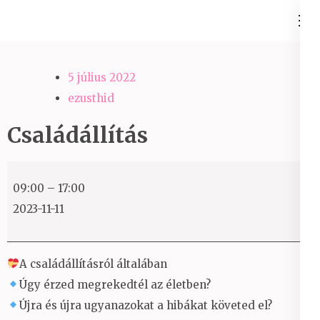
Skip
Ezüst-Híd
to
Családállítás felsőfokon
content
(Press
5 július 2022
Enter)
ezusthid
Családállítás
Családállítás
09:00
–
17:00
2023-11-11
A családállításról általában
Úgy érzed megrekedtél az életben?
Újra és újra ugyanazokat a hibákat követed el?