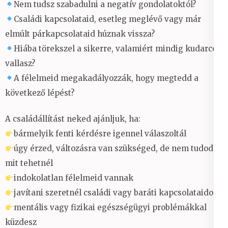
Nem tudsz szabadulni a negatív gondolatoktól?
Családi kapcsolataid, esetleg meglévő vagy már
elmúlt párkapcsolataid húznak vissza?
Hiába törekszel a sikerre, valamiért mindig kudarcot
vallasz?
A félelmeid megakadályozzák, hogy megtedd a
következő lépést?
A családállítást neked ajánljuk, ha:
bármelyik fenti kérdésre igennel válaszoltál
úgy érzed, változásra van szükséged, de nem tudod,
mit tehetnél
indokolatlan félelmeid vannak
javítani szeretnél családi vagy baráti kapcsolataidon
mentális vagy fizikai egészségügyi problémákkal
küzdesz