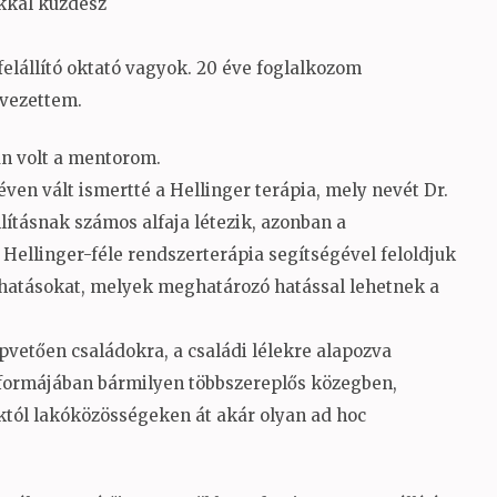
kkal küzdesz
felállító oktató vagyok. 20 éve foglalkozom
 vezettem.
ban volt a mentorom.
éven vált ismertté a Hellinger terápia, mely nevét Dr.
lításnak számos alfaja létezik, azonban a
Hellinger-féle rendszerterápia segítségével feloldjuk
 hatásokat, melyek meghatározó hatással lehetnek a
pvetően családokra, a családi lélekre alapozva
s formájában bármilyen többszereplős közegben,
któl lakóközösségeken át akár olyan ad hoc