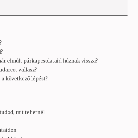
?
l?
ár elmúlt párkapcsolataid húznak vissza?
udarcot vallasz?
a következő lépést?
tudod, mit tehetnél
ataidon