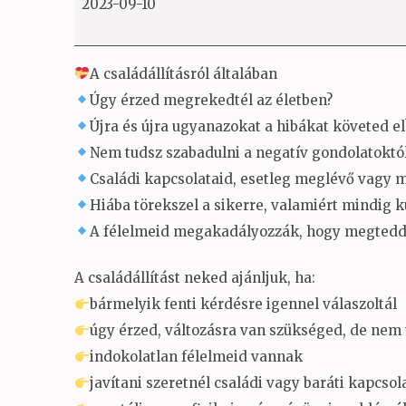
2023-09-10
A családállításról általában
Úgy érzed megrekedtél az életben?
Újra és újra ugyanazokat a hibákat követed el
Nem tudsz szabadulni a negatív gondolatoktó
Családi kapcsolataid, esetleg meglévő vagy m
Hiába törekszel a sikerre, valamiért mindig k
A félelmeid megakadályozzák, hogy megtedd 
A családállítást neked ajánljuk, ha:
bármelyik fenti kérdésre igennel válaszoltál
úgy érzed, változásra van szükséged, de nem 
indokolatlan félelmeid vannak
javítani szeretnél családi vagy baráti kapcsol