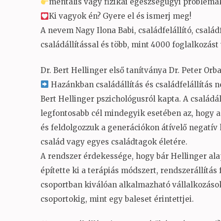
mentális vagy fizikai egészségügyi problémá
Ki vagyok én? Gyere el és ismerj meg!
A nevem Nagy Ilona Babi, családfelállító, család
családállítással és több, mint 4000 foglalkozást
Dr. Bert Hellinger első tanítványa Dr. Peter Or
Hazánkban családállítás és családfelállítás n
Bert Hellinger pszichológusról kapta. A családál
legfontosabb cél mindegyik esetében az, hogy a 
és feldolgozzuk a generációkon átívelő negatív
család vagy egyes családtagok életére.
A rendszer érdekessége, hogy bár Hellinger ala
építette ki a terápiás módszert, rendszerállítá
csoportban kiválóan alkalmazható vállalkozáso
csoportokig, mint egy baleset érintettjei.