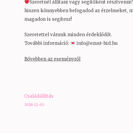
Szeretnél állítani vagy segítőként résztvenni?
hiszen könnyebben befogadod az érzelmeket, mo
magadon is segítesz!
Szeretettel várunk minden érdeklődőt.
További információ:
info@ezust-hid.hu
Bővebben az eseményről
Bejegyzés
Családállítás
navigáció
2018-12-05