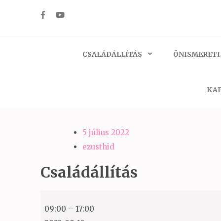
Skip
to
Ezüst-Híd
Családállítás felsőfokon
content
(Press
CSALÁDÁLLÍTÁS
ÖNISMERETI
Enter)
KAP
5 július 2022
ezusthid
Családállítás
Családállítás
09:00
–
17:00