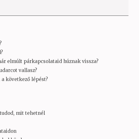
?
l?
ár elmúlt párkapcsolataid húznak vissza?
udarcot vallasz?
a következő lépést?
tudod, mit tehetnél
ataidon