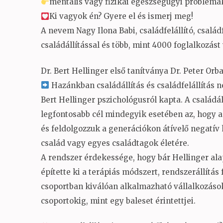
mentális vagy fizikai egészségügyi problémá
Ki vagyok én? Gyere el és ismerj meg!
A nevem Nagy Ilona Babi, családfelállító, család
családállítással és több, mint 4000 foglalkozást
Dr. Bert Hellinger első tanítványa Dr. Peter Or
Hazánkban családállítás és családfelállítás n
Bert Hellinger pszichológusról kapta. A családál
legfontosabb cél mindegyik esetében az, hogy a 
és feldolgozzuk a generációkon átívelő negatív
család vagy egyes családtagok életére.
A rendszer érdekessége, hogy bár Hellinger ala
építette ki a terápiás módszert, rendszerállítá
csoportban kiválóan alkalmazható vállalkozáso
csoportokig, mint egy baleset érintettjei.