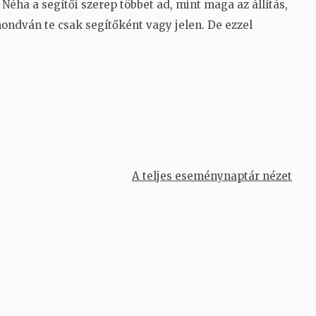
 Néha a segítői szerep többet ad, mint maga az állítás,
ndván te csak segítőként vagy jelen. De ezzel
A teljes eseménynaptár nézet