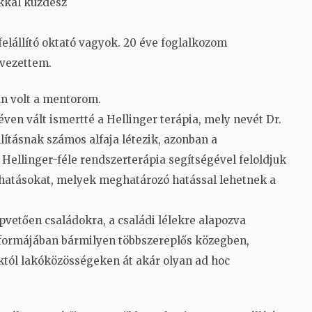
kkal küzdesz
felállító oktató vagyok. 20 éve foglalkozom
 vezettem.
ban volt a mentorom.
éven vált ismertté a Hellinger terápia, mely nevét Dr.
lításnak számos alfaja létezik, azonban a
Hellinger-féle rendszerterápia segítségével feloldjuk
 hatásokat, melyek meghatározó hatással lehetnek a
pvetően családokra, a családi lélekre alapozva
s formájában bármilyen többszereplős közegben,
któl lakóközösségeken át akár olyan ad hoc