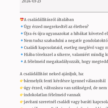
2024-03-23
A családállításról általában
Úgy érzed megrekedtél az életben?
Újra és újra ugyanazokat a hibákat követed el
Nem tudsz szabadulni a negatív gondolatoktó
Családi kapcsolataid, esetleg meglévő vagy m
Hiába törekszel a sikerre, valamiért mindig k
A félelmeid megakadályozzák, hogy megtedd 
A családállítást neked ajánljuk, ha:
bármelyik fenti kérdésre igennel válaszoltál
úgy érzed, változásra van szükséged, de nem 
indokolatlan félelmeid vannak
javítani szeretnél családi vagy baráti kapcsol