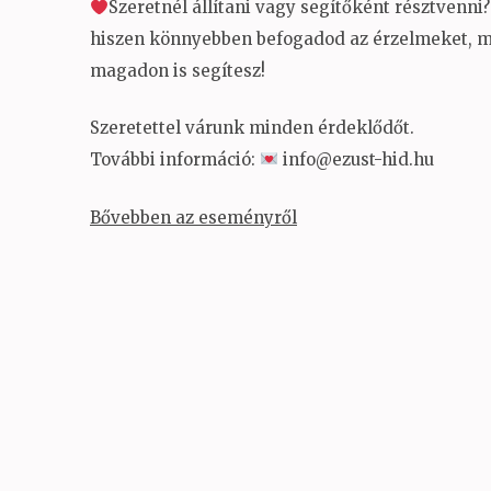
Szeretnél állítani vagy segítőként résztvenni?
hiszen könnyebben befogadod az érzelmeket, mo
magadon is segítesz!
Szeretettel várunk minden érdeklődőt.
További információ:
info@ezust-hid.hu
Bővebben az eseményről