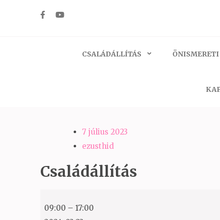
Skip
to
Ezüst-Híd
Családállítás felsőfokon
content
(Press
CSALÁDÁLLÍTÁS
ÖNISMERETI
Enter)
KAP
7 július 2023
ezusthid
Családállítás
Családállítás
09:00
–
17:00