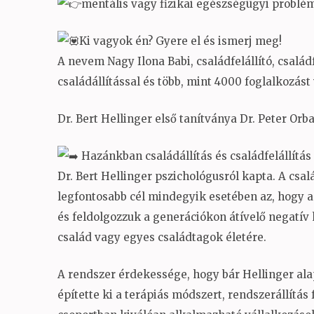
mentális vagy fizikai egészségügyi problé
Ki vagyok én? Gyere el és ismerj meg!
A nevem Nagy Ilona Babi, családfelállító, család
családállítással és több, mint 4000 foglalkozást
Dr. Bert Hellinger első tanítványa Dr. Peter Or
Hazánkban családállítás és családfelállítás
Dr. Bert Hellinger pszichológusról kapta. A csal
legfontosabb cél mindegyik esetében az, hogy a 
és feldolgozzuk a generációkon átívelő negatív
család vagy egyes családtagok életére.
A rendszer érdekessége, hogy bár Hellinger ala
építette ki a terápiás módszert, rendszerállítá