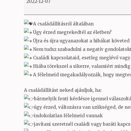
2022-12-07
A családállításról általában
Úgy érzed megrekedtél az életben?
Újra és újra ugyanazokat a hibákat követed 
Nem tudsz szabadulni a negatív gondolatokt
Családi kapcsolataid, esetleg meglévő vagy
Hiába törekszel a sikerre, valamiért mindig
A félelmeid megakadályozzák, hogy megted
A családállítást neked ajánljuk, ha:
bármelyik fenti kérdésre igennel válaszoltá
úgy érzed, változásra van szükséged, de ne
indokolatlan félelmeid vannak
javítani szeretnél családi vagy baráti kapc