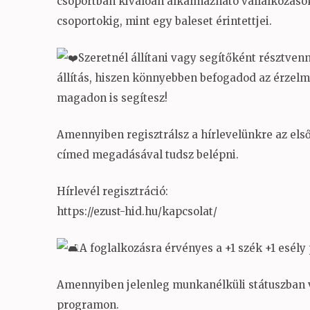
csoportban kiválóan alkalmazható vállalkozáso
csoportokig, mint egy baleset érintettjei.
Szeretnél állítani vagy segítőként résztven
állítás, hiszen könnyebben befogadod az érzelm
magadon is segítesz!
Amennyiben regisztrálsz a hírlevelünkre az els
címed megadásával tudsz belépni.
Hírlevél regisztráció:
https://ezust-hid.hu/kapcsolat/
A foglalkozásra érvényes a +1 szék +1 esél
Amennyiben jelenleg munkanélküli státuszban v
programon.