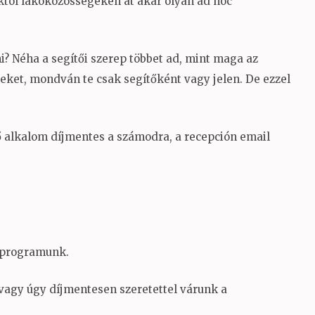
któl lakóközösségeken át akár olyan ad hoc
ni? Néha a segítői szerep többet ad, mint maga az
eket, mondván te csak segítőként vagy jelen. De ezzel
ő alkalom díjmentes a számodra, a recepción email
y programunk.
agy úgy díjmentesen szeretettel várunk a