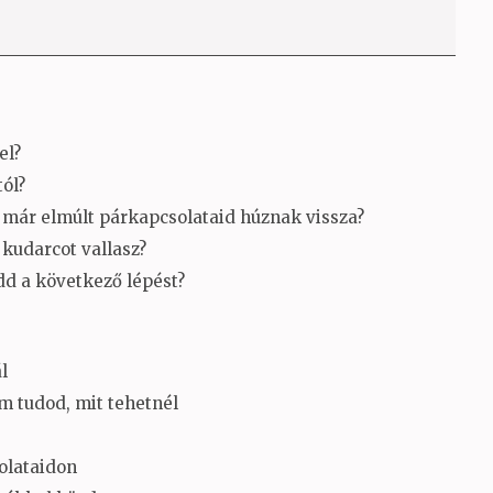
el?
ól?
 már elmúlt párkapcsolataid húznak vissza?
 kudarcot vallasz?
d a következő lépést?
l
m tudod, mit tehetnél
solataidon