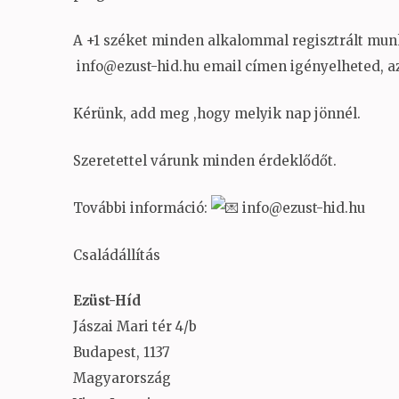
A +1 széket minden alkalommal regisztrált munk
info@ezust-hid.hu email címen igényelheted, az 
Kérünk, add meg ,hogy melyik nap jönnél.
Szeretettel várunk minden érdeklődőt.
További információ:
info@ezust-hid.hu
Családállítás
Ezüst-Híd
Jászai Mari tér 4/b
Budapest
,
1137
Magyarország