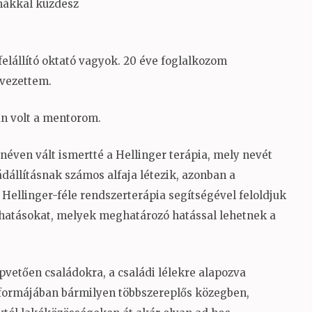
mákkal küzdesz
felállító oktató vagyok. 20 éve foglalkozom
 vezettem.
ban volt a mentorom.
 néven vált ismertté a Hellinger terápia, mely nevét
ádállításnak számos alfaja létezik, azonban a
Hellinger-féle rendszerterápia segítségével feloldjuk
 hatásokat, melyek meghatározó hatással lehetnek a
pvetően családokra, a családi lélekre alapozva
s formájában bármilyen többszereplős közegben,