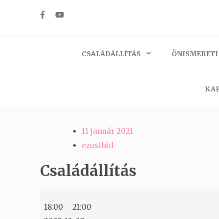
Skip
to
Ezüst-Híd
Családállítás felsőfokon
content
(Press
CSALÁDÁLLÍTÁS
ÖNISMERETI
Enter)
KAP
11 január 2021
ezusthid
Családállítás
Családállítás
18:00
–
21:00