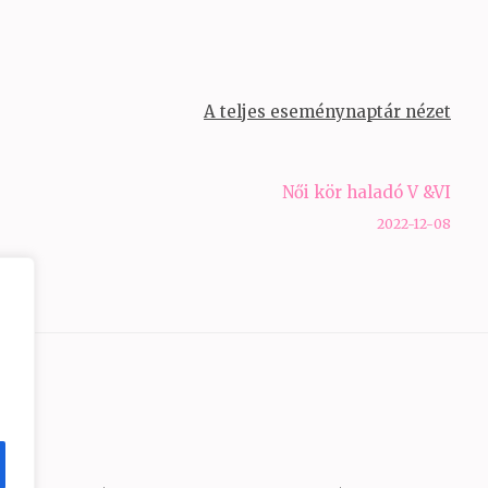
A teljes eseménynaptár nézet
Női kör haladó V &VI
2022-12-08