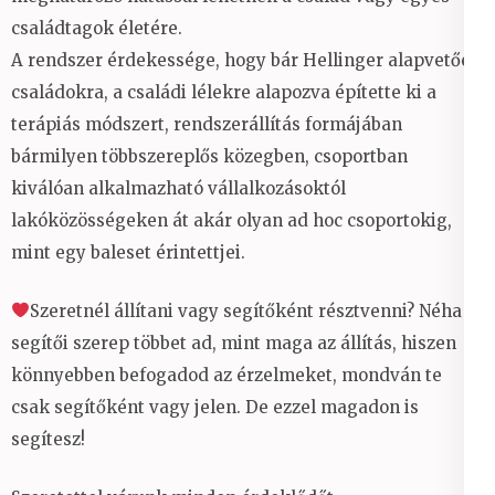
családtagok életére.
A rendszer érdekessége, hogy bár Hellinger alapvetően
családokra, a családi lélekre alapozva építette ki a
terápiás módszert, rendszerállítás formájában
bármilyen többszereplős közegben, csoportban
kiválóan alkalmazható vállalkozásoktól
lakóközösségeken át akár olyan ad hoc csoportokig,
mint egy baleset érintettjei.
Szeretnél állítani vagy segítőként résztvenni? Néha a
segítői szerep többet ad, mint maga az állítás, hiszen
könnyebben befogadod az érzelmeket, mondván te
csak segítőként vagy jelen. De ezzel magadon is
segítesz!