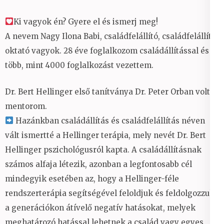
Ki vagyok én? Gyere el és ismerj meg!
A nevem Nagy Ilona Babi, családfelállító, családfelállító
oktató vagyok. 28 éve foglalkozom családállítással és
több, mint 4000 foglalkozást vezettem.
Dr. Bert Hellinger első tanítványa Dr. Peter Orban volt a
mentorom.
Hazánkban családállítás és családfelállítás néven
vált ismertté a Hellinger terápia, mely nevét Dr. Bert
Hellinger pszichológusról kapta. A családállításnak
számos alfaja létezik, azonban a legfontosabb cél
mindegyik esetében az, hogy a Hellinger-féle
rendszerterápia segítségével feloldjuk és feldolgozzuk
a generációkon átívelő negatív hatásokat, melyek
meghatározó hatással lehetnek a család vagy egyes