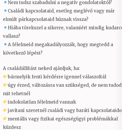
Nem tudsz szabadulni a negatív gondolatoktól?
Családi kapcsolataid, esetleg meglévő vagy már
elmúlt párkapcsolataid húznak vissza?
Hiába törekszel a sikerre, valamiért mindig kudarcot
vallasz?
A félelmeid megakadályozzák, hogy megtedd a
következő lépést?
A családállítást neked ajánljuk, ha:
bármelyik fenti kérdésre igennel válaszoltál
úgy érzed, változásra van szükséged, de nem tudod,
mit tehetnél
indokolatlan félelmeid vannak
javítani szeretnél családi vagy baráti kapcsolataidon
mentális vagy fizikai egészségügyi problémákkal
küzdesz