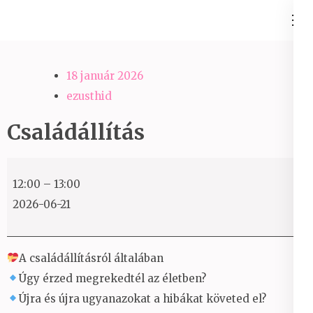
Skip
Ezüst-Híd
to
Családállítás felsőfokon
content
(Press
18 január 2026
Enter)
ezusthid
Családállítás
Családállítás
12:00
–
13:00
2026-06-21
A családállításról általában
Úgy érzed megrekedtél az életben?
Újra és újra ugyanazokat a hibákat követed el?