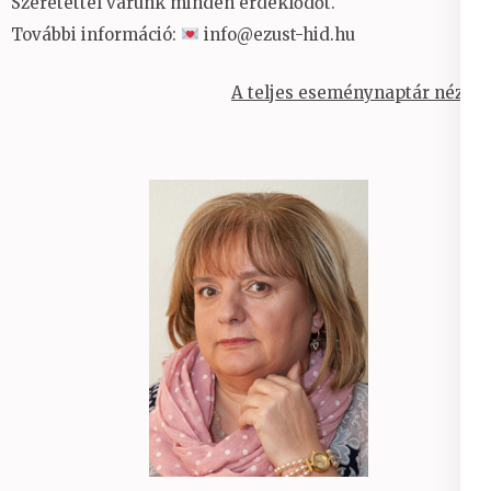
Szeretettel várunk minden érdeklődőt.
További információ:
info@ezust-hid.hu
A teljes eseménynaptár nézet