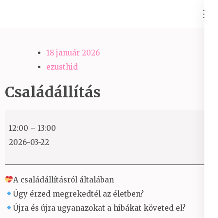
Skip
Ezüst-Híd
to
Családállítás felsőfokon
content
(Press
18 január 2026
Enter)
ezusthid
Családállítás
Családállítás
12:00
–
13:00
2026-03-22
A családállításról általában
Úgy érzed megrekedtél az életben?
Újra és újra ugyanazokat a hibákat követed el?