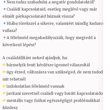
Nem tudsz szabadulni a negatív gondolatoktól?
Családi kapcsolataid, esetleg meglévő vagy már
elmúlt párkapcsolataid húznak vissza?
Hiába törekszel a sikerre, valamiért mindig kudarcot
vallasz?
A félelmeid megakadályozzák, hogy megtedd a
következő lépést?
A családállítást neked ajánljuk, ha:
bármelyik fenti kérdésre igennel válaszoltál
úgy érzed, változásra van szükséged, de nem tudod,
mit tehetnél
indokolatlan félelmeid vannak
javítani szeretnél családi vagy baráti kapcsolataidon
mentális vagy fizikai egészségügyi problémákkal
küzdesz