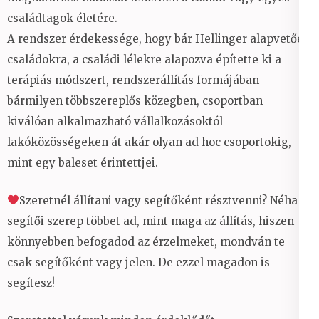
családtagok életére.
A rendszer érdekessége, hogy bár Hellinger alapvetően
családokra, a családi lélekre alapozva építette ki a
terápiás módszert, rendszerállítás formájában
bármilyen többszereplős közegben, csoportban
kiválóan alkalmazható vállalkozásoktól
lakóközösségeken át akár olyan ad hoc csoportokig,
mint egy baleset érintettjei.
Szeretnél állítani vagy segítőként résztvenni? Néha a
segítői szerep többet ad, mint maga az állítás, hiszen
könnyebben befogadod az érzelmeket, mondván te
csak segítőként vagy jelen. De ezzel magadon is
segítesz!