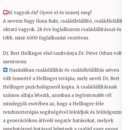
Ki vagyok én? Gyere el és ismerj meg!
A nevem Nagy Ilona Babi, családfelállító, családfelállító
oktató vagyok. 28 éve foglalkozom családállítással és
több, mint 4000 foglalkozást vezettem.
Dr. Bert Hellinger első tanítványa Dr. Peter Orban volt a
mentorom.
Hazánkban családállítás és családfelállítás néven
vált ismertté a Hellinger terápia, mely nevét Dr. Bert
Hellinger pszichológusról kapta. A családállításnak
számos alfaja létezik, azonban a legfontosabb cél
mindegyik esetében az, hogy a Hellinger-féle
rendszerterápia segítségével feloldjuk és feldolgozzuk
a generációkon átívelő negatív hatásokat, melyek
meghatározó hatással lehetnek a család vagy egyes