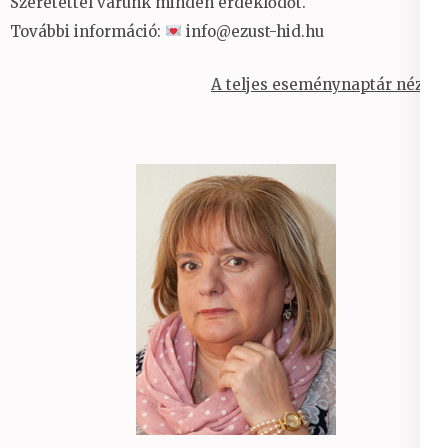
Szeretettel várunk minden érdeklődőt.
További információ:
info@ezust-hid.hu
A teljes eseménynaptár nézet