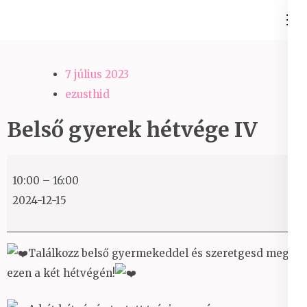
Skip
Ezüst-Híd
to
Családállítás felsőfokon
content
(Press
7 július 2023
Enter)
ezusthid
Belső gyerek hétvége IV
Belső
10:00
–
16:00
gyerek
2024-12-15
hétvége
IV
Találkozz belső gyermekeddel és szeretgesd meg
ezen a két hétvégén!