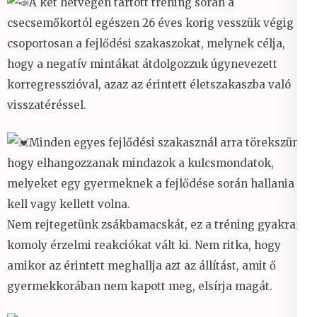
A két hétvégén tartott tréning során a
csecsemőkortól egészen 26 éves korig vesszük végig
csoportosan a fejlődési szakaszokat, melynek célja,
hogy a negatív mintákat átdolgozzuk úgynevezett
korregresszióval, azaz az érintett életszakaszba való
visszatéréssel.
Minden egyes fejlődési szakasznál arra törekszünk,
hogy elhangozzanak mindazok a kulcsmondatok,
melyeket egy gyermeknek a fejlődése során hallania
kell vagy kellett volna.
Nem rejtegetünk zsákbamacskát, ez a tréning gyakran
komoly érzelmi reakciókat vált ki. Nem ritka, hogy
amikor az érintett meghallja azt az állítást, amit ő
gyermekkorában nem kapott meg, elsírja magát.