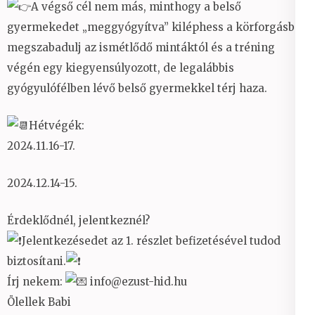
A végső cél nem más, minthogy a belső
gyermekedet „meggyógyítva” kiléphess a körforgásból,
megszabadulj az ismétlődő mintáktól és a tréning
végén egy kiegyensúlyozott, de legalábbis
gyógyulófélben lévő belső gyermekkel térj haza.
Hétvégék:
2024.11.16-17.
2024.12.14-15.
Érdeklődnél, jelentkeznél?
Jelentkezésedet az 1. részlet befizetésével tudod
biztosítani.
Írj nekem:
info@ezust-hid.hu
Ölellek Babi