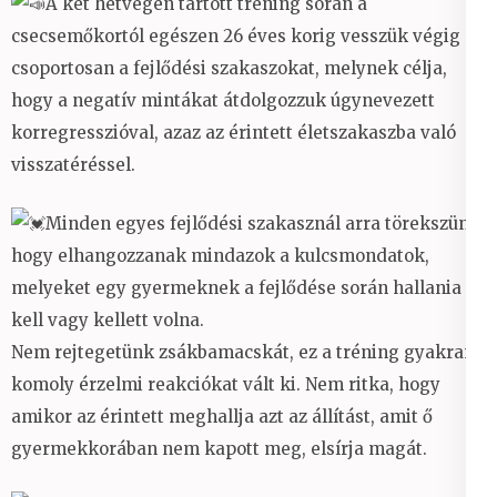
A két hétvégén tartott tréning során a
csecsemőkortól egészen 26 éves korig vesszük végig
csoportosan a fejlődési szakaszokat, melynek célja,
hogy a negatív mintákat átdolgozzuk úgynevezett
korregresszióval, azaz az érintett életszakaszba való
visszatéréssel.
Minden egyes fejlődési szakasznál arra törekszünk,
hogy elhangozzanak mindazok a kulcsmondatok,
melyeket egy gyermeknek a fejlődése során hallania
kell vagy kellett volna.
Nem rejtegetünk zsákbamacskát, ez a tréning gyakran
komoly érzelmi reakciókat vált ki. Nem ritka, hogy
amikor az érintett meghallja azt az állítást, amit ő
gyermekkorában nem kapott meg, elsírja magát.