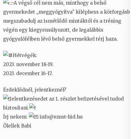
A végső cél nem más, minthogy a belső
gyermekedet „meggyógyítva” kiléphess a körforgásból,
megszabadulj az ismétlődő mintáktól és a tréning
végén egy kiegyensúlyozott, de legalábbis
gyógyulófélben lévő belső gyermekkel térj haza.
Hétvégék:
2023. november 18-19.
2023. december 16-17.
Érdeklődnél, jelentkeznél?
Jelentkezésedet az 1. részlet befizetésével tudod
biztosítani.
Írj nekem:
info@ezust-hid.hu
Ölellek Babi