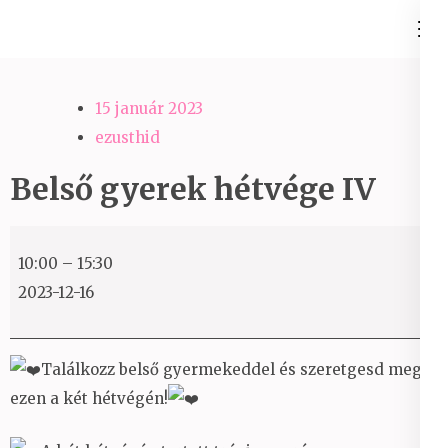
Skip
Ezüst-Híd
to
Családállítás felsőfokon
content
(Press
15 január 2023
Enter)
ezusthid
Belső gyerek hétvége IV
Belső
10:00
–
15:30
gyerek
2023-12-16
hétvége
IV
Találkozz belső gyermekeddel és szeretgesd meg
ezen a két hétvégén!