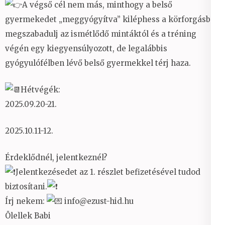
A végső cél nem más, minthogy a belső
gyermekedet „meggyógyítva” kiléphess a körforgásból,
megszabadulj az ismétlődő mintáktól és a tréning
végén egy kiegyensúlyozott, de legalábbis
gyógyulófélben lévő belső gyermekkel térj haza.
Hétvégék:
2025.09.20-21.
2025.10.11-12.
Érdeklődnél, jelentkeznél?
Jelentkezésedet az 1. részlet befizetésével tudod
biztosítani.
Írj nekem:
info@ezust-hid.hu
Ölellek Babi