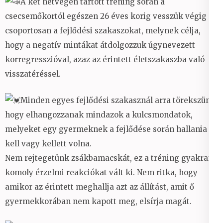
A két hétvégén tartott tréning során a
csecsemőkortól egészen 26 éves korig vesszük végig
csoportosan a fejlődési szakaszokat, melynek célja,
hogy a negatív mintákat átdolgozzuk úgynevezett
korregresszióval, azaz az érintett életszakaszba való
visszatéréssel.
Minden egyes fejlődési szakasznál arra törekszünk,
hogy elhangozzanak mindazok a kulcsmondatok,
melyeket egy gyermeknek a fejlődése során hallania
kell vagy kellett volna.
Nem rejtegetünk zsákbamacskát, ez a tréning gyakran
komoly érzelmi reakciókat vált ki. Nem ritka, hogy
amikor az érintett meghallja azt az állítást, amit ő
gyermekkorában nem kapott meg, elsírja magát.