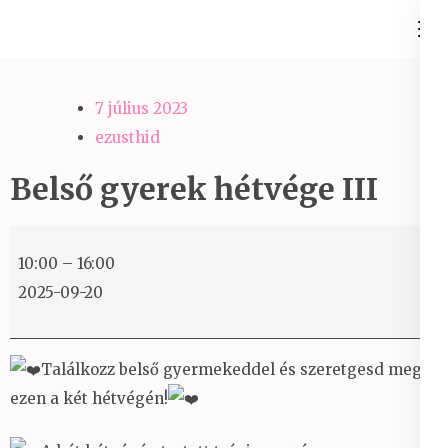
Skip
Ezüst-Híd
to
Családállítás felsőfokon
content
(Press
7 július 2023
Enter)
ezusthid
Belső gyerek hétvége III
Belső
10:00
–
16:00
gyerek
2025-09-20
hétvége
III
Találkozz belső gyermekeddel és szeretgesd meg
ezen a két hétvégén!