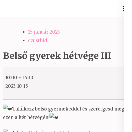
Skip
Ezüst-Híd
to
Családállítás felsőfokon
content
(Press
15 január 2023
Enter)
ezusthid
Belső gyerek hétvége III
Belső
10:00
–
15:30
gyerek
2023-10-15
hétvége
III
Találkozz belső gyermekeddel és szeretgesd meg
ezen a két hétvégén!