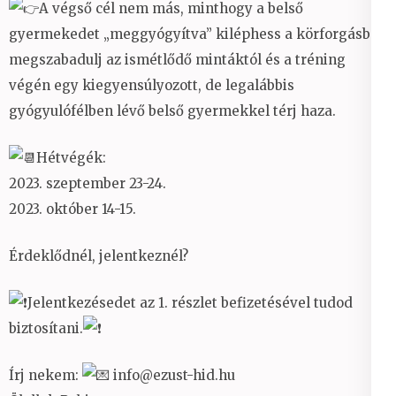
A végső cél nem más, minthogy a belső
gyermekedet „meggyógyítva” kiléphess a körforgásból,
megszabadulj az ismétlődő mintáktól és a tréning
végén egy kiegyensúlyozott, de legalábbis
gyógyulófélben lévő belső gyermekkel térj haza.
Hétvégék:
2023. szeptember 23-24.
2023. október 14-15.
Érdeklődnél, jelentkeznél?
Jelentkezésedet az 1. részlet befizetésével tudod
biztosítani.
Írj nekem:
info@ezust-hid.hu