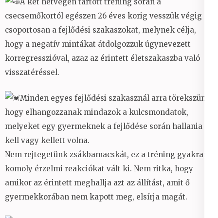
A két hétvégén tartott tréning során a
csecsemőkortól egészen 26 éves korig vesszük végig
csoportosan a fejlődési szakaszokat, melynek célja,
hogy a negatív mintákat átdolgozzuk úgynevezett
korregresszióval, azaz az érintett életszakaszba való
visszatéréssel.
Minden egyes fejlődési szakasznál arra törekszünk,
hogy elhangozzanak mindazok a kulcsmondatok,
melyeket egy gyermeknek a fejlődése során hallania
kell vagy kellett volna.
Nem rejtegetünk zsákbamacskát, ez a tréning gyakran
komoly érzelmi reakciókat vált ki. Nem ritka, hogy
amikor az érintett meghallja azt az állítást, amit ő
gyermekkorában nem kapott meg, elsírja magát.