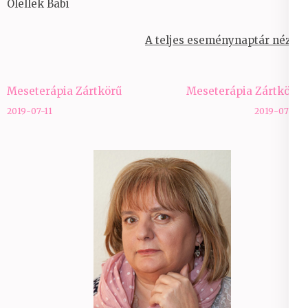
Ölellek Babi
A teljes eseménynaptár nézet
Bejegyzés
Meseterápia Zártkörű
Meseterápia Zártkörű
navigáció
2019-07-11
2019-07-18