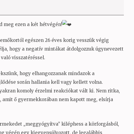
d meg ezen a két hétvégén!
csemőkortól egészen 26 éves korig vesszük végig
élja, hogy a negatív mintákat átdolgozzuk úgynevezett
 való visszatéréssel.
rekszünk, hogy elhangozzanak mindazok a
dése során hallania kell vagy kellett volna.
akran komoly érzelmi reakciókat vált ki. Nem ritka,
st, amit ő gyermekkorában nem kapott meg, elsírja
ermekedet „meggyógyítva” kiléphess a körforgásból,
ng végén egy kiegyensúlyozott, de legalábbis