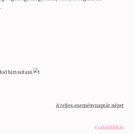
.
dod biztosítani.
A teljes eseménynaptár nézet
Családállítás