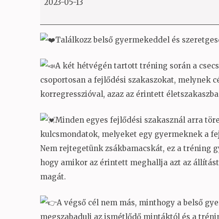
2023-05-13
hétvége
II
Találkozz belső gyermekeddel és szeretges
A két hétvégén tartott tréning során a cse
csoportosan a fejlődési szakaszokat, melynek c
korregresszióval, azaz az érintett életszakaszba
Minden egyes fejlődési szakasznál arra tö
kulcsmondatok, melyeket egy gyermeknek a fejlő
Nem rejtegetünk zsákbamacskát, ez a tréning gy
hogy amikor az érintett meghallja azt az állítá
magát.
A végső cél nem más, minthogy a belső gy
megszabadulj az ismétlődő mintáktól és a tréni