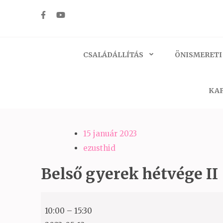
Skip
to
Ezüst-Híd
Családállítás felsőfokon
content
(Press
CSALÁDÁLLÍTÁS
ÖNISMERETI
Enter)
KAP
15 január 2023
ezusthid
Belső gyerek hétvége II
Belső
10:00
–
15:30
gyerek