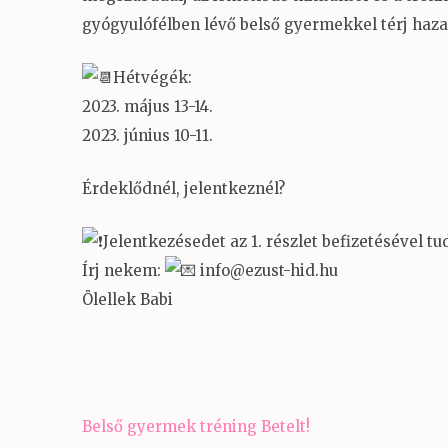
gyógyulófélben lévő belső gyermekkel térj haza
Hétvégék:
2023. május 13-14.
2023. június 10-11.
Érdeklődnél, jelentkeznél?
Jelentkezésedet az 1. részlet befizetésével tu
Írj nekem:
info@ezust-hid.hu
Ölellek Babi
Bejegyzés
Belső gyermek tréning Betelt!