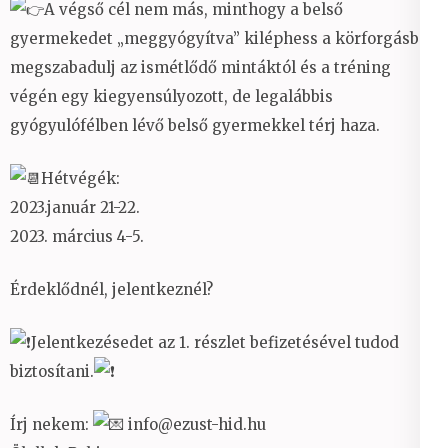
A végső cél nem más, minthogy a belső
gyermekedet „meggyógyítva” kiléphess a körforgásból,
megszabadulj az ismétlődő mintáktól és a tréning
végén egy kiegyensúlyozott, de legalábbis
gyógyulófélben lévő belső gyermekkel térj haza.
Hétvégék:
2023.január 21-22.
2023. március 4-5.
Érdeklődnél, jelentkeznél?
Jelentkezésedet az 1. részlet befizetésével tudod
biztosítani.
Írj nekem:
info@ezust-hid.hu