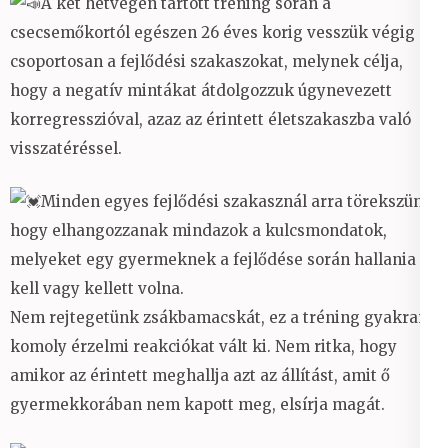
A két hétvégén tartott tréning során a
csecsemőkortól egészen 26 éves korig vesszük végig
csoportosan a fejlődési szakaszokat, melynek célja,
hogy a negatív mintákat átdolgozzuk úgynevezett
korregresszióval, azaz az érintett életszakaszba való
visszatéréssel.
Minden egyes fejlődési szakasznál arra törekszünk,
hogy elhangozzanak mindazok a kulcsmondatok,
melyeket egy gyermeknek a fejlődése során hallania
kell vagy kellett volna.
Nem rejtegetünk zsákbamacskát, ez a tréning gyakran
komoly érzelmi reakciókat vált ki. Nem ritka, hogy
amikor az érintett meghallja azt az állítást, amit ő
gyermekkorában nem kapott meg, elsírja magát.