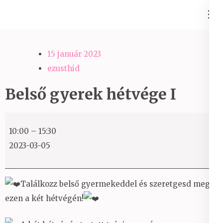
Skip
Ezüst-Híd
to
Családállítás felsőfokon
content
(Press
15 január 2023
Enter)
ezusthid
Belső gyerek hétvége I
Belső
10:00
–
15:30
gyerek
2023-03-05
hétvége
I
Találkozz belső gyermekeddel és szeretgesd meg
ezen a két hétvégén!