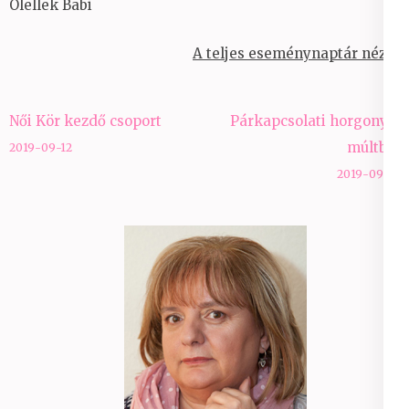
Ölellek Babi
A teljes eseménynaptár nézet
Bejegyzés
Női Kör kezdő csoport
Párkapcsolati horgony a
navigáció
múltból
2019-09-12
2019-09-19