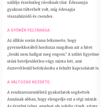
szülője érzelmileg távolinak tűnt. Édesanyja
gyakran túlterhelt volt, míg édesapja
visszahúzódó és csendes.
A GYÖKÉR FELTÁRÁSA:
Az állítás során Anna felismerte, hogy
gyermekkorából hordozza magában azt a hitet:
„Senki nem hallgat meg engem.” A szülei figyelme
utáni beteljesületlen vágy minta lett, ami
észrevétlenül befolyásolta a felnőtt kapcsolatait is.
A VÁLTOZÁS KEZDETE:
A rendszerszemléletű gyakorlatok segítettek
Annának abban, hogy elengedje ezt a régi mintát.
Az érzelmi teher, amelyet oly sokáig cipelt, szinte