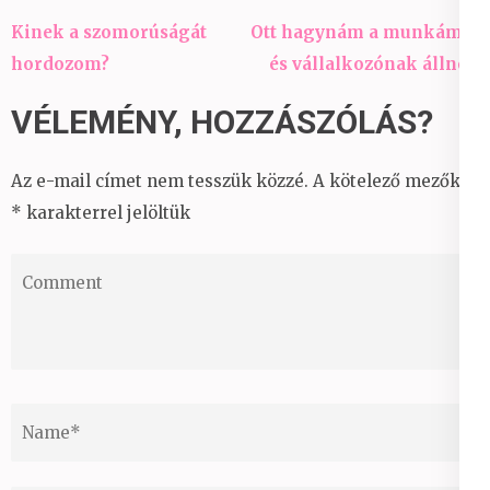
Bejegyzés
Kinek a szomorúságát
Ott hagynám a munkámat
navigáció
hordozom?
és vállalkozónak állnék
VÉLEMÉNY, HOZZÁSZÓLÁS?
Az e-mail címet nem tesszük közzé.
A kötelező mezőket
*
karakterrel jelöltük
Comment
Name
*