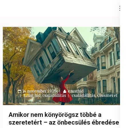
Skip
Ezüst-Híd
to
Családállítás felsőfokon
content
(Press
Enter)
14 november 2025
ezusthid
Ezüst híd, családállítás
családállítás
,
Önismeret
Amikor nem könyörögsz többé a
szeretetért – az önbecsülés ébredése