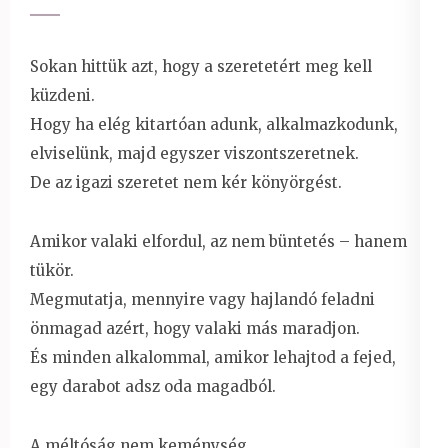
Sokan hittük azt, hogy a szeretetért meg kell
küzdeni.
Hogy ha elég kitartóan adunk, alkalmazkodunk,
elviselünk, majd egyszer viszontszeretnek.
De az igazi szeretet nem kér könyörgést.
Amikor valaki elfordul, az nem büntetés – hanem
tükör.
Megmutatja, mennyire vagy hajlandó feladni
önmagad azért, hogy valaki más maradjon.
És minden alkalommal, amikor lehajtod a fejed,
egy darabot adsz oda magadból.
A méltóság nem keménység.