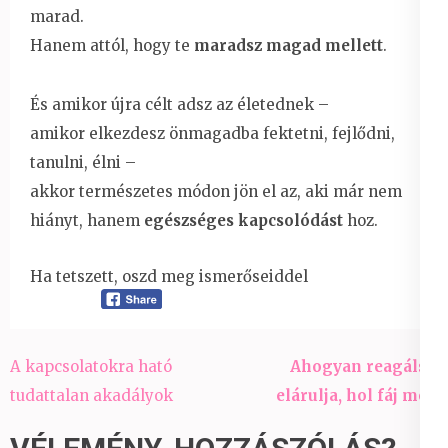
marad.
Hanem attól, hogy te
maradsz magad mellett
.
És amikor újra célt adsz az életednek –
amikor elkezdesz önmagadba fektetni, fejlődni,
tanulni, élni –
akkor természetes módon jön el az, aki már nem
hiányt, hanem
egészséges kapcsolódást
hoz.
Ha tetszett, oszd meg ismerőseiddel
Bejegyzés
A kapcsolatokra ható
Ahogyan reagálsz,
navigáció
tudattalan akadályok
elárulja, hol fáj még