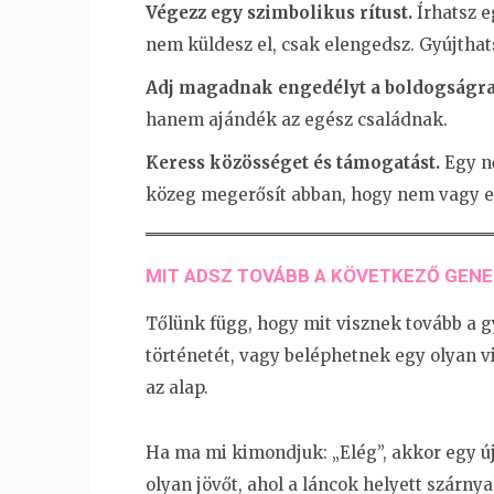
Végezz egy szimbolikus rítust.
Írhatsz 
nem küldesz el, csak elengedsz. Gyújthats
Adj magadnak engedélyt a boldogságra
hanem ajándék az egész családnak.
Keress közösséget és támogatást.
Egy nő
közeg megerősít abban, hogy nem vagy e
MIT ADSZ TOVÁBB A KÖVETKEZŐ GEN
Tőlünk függ, hogy mit visznek tovább a 
történetét, vagy beléphetnek egy olyan vi
az alap.
Ha ma mi kimondjuk: „Elég”, akkor egy új
olyan jövőt, ahol a láncok helyett szárny