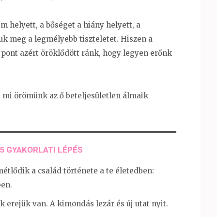
m helyett, a bőséget a hiány helyett, a
uk meg a legmélyebb tiszteletet. Hiszen a
g pont azért öröklődött ránk, hogy legyen erőnk
 mi örömünk az ő beteljesületlen álmaik
5 GYAKORLATI LÉPÉS
étlődik a család története a te életedben:
ben.
 erejük van. A kimondás lezár és új utat nyit.