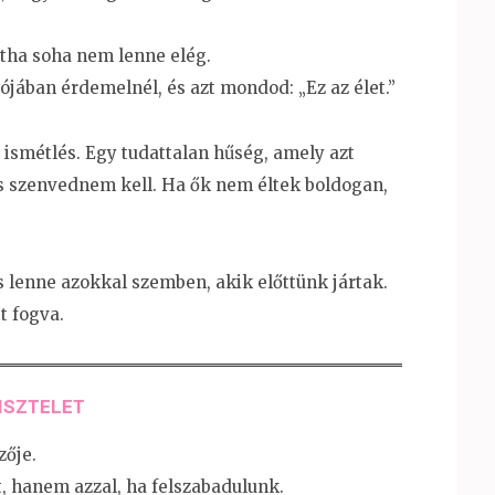
ntha soha nem lenne elég.
ójában érdemelnél, és azt mondod: „Ez az élet.”
ismétlés. Egy tudattalan hűség, amely azt
s szenvednem kell. Ha ők nem éltek boldogan,
 lenne azokkal szemben, akik előttünk jártak.
et fogva.
TISZTELET
zője.
t, hanem azzal, ha felszabadulunk.