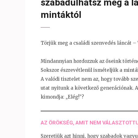
szabadulhatsz meg a lá
mintáktól
Törjük meg a családi szenvedés láncát – T
Mindannyian hordozzuk az őseink története
Sokszor észrevétlenül ismételjük a mintá
A valódi tisztelet nem az, hogy tovább 
utat nyitunk a következő generációnak. A 
kimondja: „Elég!”?
AZ ÖRÖKSÉG, AMIT NEM VÁLASZTOTTU
Szeretjük azt hinni, hogy szabadok vagy