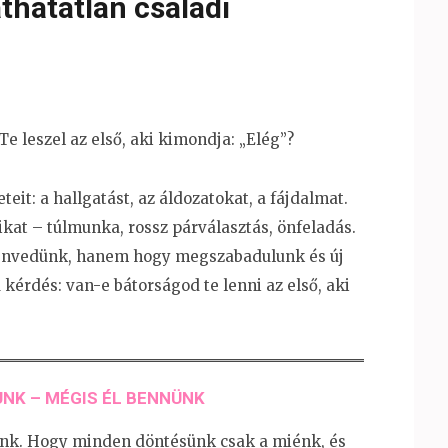
thatatlan családi
e leszel az első, aki kimondja: „Elég”?
it: a hallgatást, az áldozatokat, a fájdalmat.
ikat – túlmunka, rossz párválasztás, önfeladás.
szenvedünk, hanem hogy megszabadulunk és új
kérdés: van-e bátorságod te lenni az első, aki
NK – MÉGIS ÉL BENNÜNK
unk. Hogy minden döntésünk csak a miénk, és