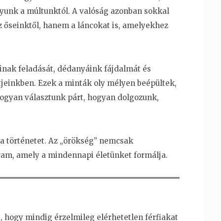
gyunk a múltunktól. A valóság azonban sokkal
z őseinktől, hanem a láncokat is, amelyekhez
nak feladását, dédanyáink fájdalmát és
tjeinkben. Ezek a minták oly mélyen beépültek,
hogyan választunk párt, hogyan dolgozunk,
k a történetet. Az „örökség” nemcsak
ram, amely a mindennapi életünket formálja.
 hogy mindig érzelmileg elérhetetlen férfiakat