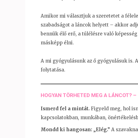
Amikor mi választjuk a szeretetet a félele
szabadságot a láncok helyett – akkor adj
bennük élő erő, a túlélésre való képessé
másképp élni.
A mi gyógyulásunk az ő gyógyulásuk is. A
folytatása.
HOGYAN TÖRHETED MEG A LÁNCOT? – 
Ismerd fel a mintát.
Figyeld meg, hol ism
kapcsolatokban, munkában, önértékelés
Mondd ki hangosan: „Elég.”
A szavaknak