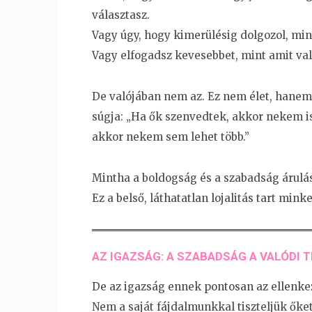
választasz.
Vagy úgy, hogy kimerülésig dolgozol, mi
Vagy elfogadsz kevesebbet, mint amit val
De valójában nem az. Ez nem élet, hanem 
súgja: „Ha ők szenvedtek, akkor nekem i
akkor nekem sem lehet több.”
Mintha a boldogság és a szabadság árulás
Ez a belső, láthatatlan lojalitás tart mink
AZ IGAZSÁG: A SZABADSÁG A VALÓDI 
De az igazság ennek pontosan az ellenke
Nem a saját fájdalmunkkal tiszteljük őke