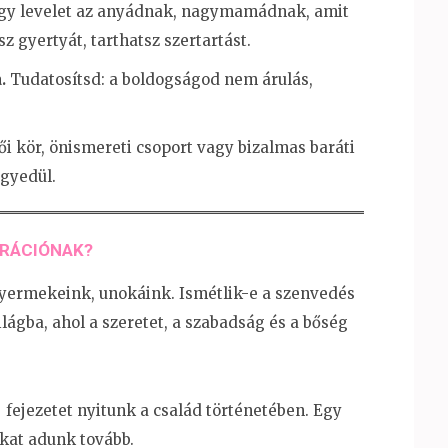
egy levelet az anyádnak, nagymamádnak, amit
z gyertyát, tarthatsz szertartást.
.
Tudatosítsd: a boldogságod nem árulás,
i kör, önismereti csoport vagy bizalmas baráti
gyedül.
ERÁCIÓNAK?
gyermekeink, unokáink. Ismétlik-e a szenvedés
lágba, ahol a szeretet, a szabadság és a bőség
 fejezetet nyitunk a család történetében. Egy
akat adunk tovább.