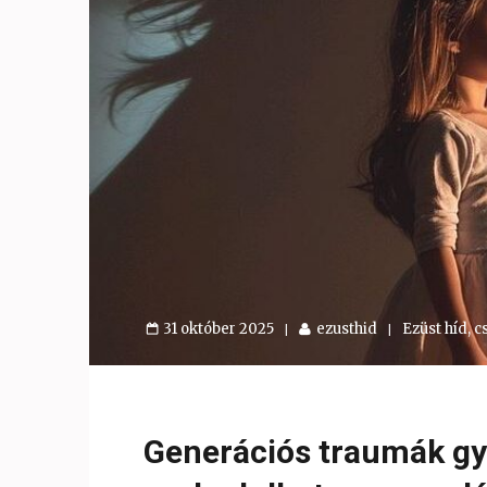
31 október 2025
ezusthid
Ezüst híd, c
Generációs traumák gyó