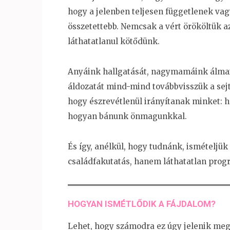
hogy a jelenben teljesen függetlenek va
összetettebb. Nemcsak a vért örököltük a
láthatatlanul kötődünk.
Anyáink hallgatását, nagymamáink álmai
áldozatát mind-mind továbbvisszük a sej
hogy észrevétlenül irányítanak minket: 
hogyan bánunk önmagunkkal.
És így, anélkül, hogy tudnánk, ismételjü
családfakutatás, hanem láthatatlan prog
HOGYAN ISMÉTLŐDIK A FÁJDALOM?
Lehet, hogy számodra ez úgy jelenik meg,