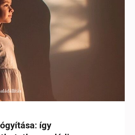
saládállítás
gyítása: így