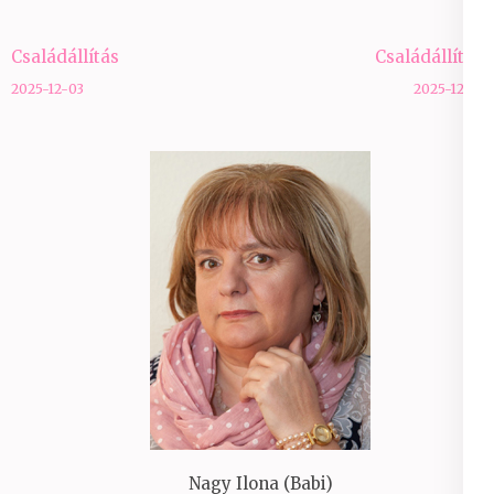
Bejegyzés
Családállítás
Családállítás
navigáció
2025-12-03
2025-12-10
Nagy Ilona (Babi)