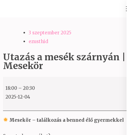
Skip
Ezüst-Híd
to
Családállítás felsőfokon
content
(Press
3 szeptember 2025
Enter)
ezusthid
Utazás a mesék szárnyán |
Mesekör
Utazás
18:00
–
20:30
a
2025-12-04
mesék
szárnyán
|
Mesekör – találkozás a benned élő gyermekkel
Mesekör