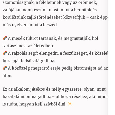
szomorúságnak, a félelemnek vagy az örömnek,
valójában nem teszünk mást, mint a bennünk és
körülöttünk zajló történéseket közvetítjük – csak épp
más nyelven, mint a beszéd.
A mesék tükröt tartanak, és megmutatják, hol
tartasz most az életedben.
A rajzolás segít elengedni a feszültséget, és közelebb
hoz saját belső világodhoz.
A közösség megtartó ereje pedig biztonságot ad az
úton.
Ez az alkalom játékos és mély egyszerre: olyan, mint
hazatalálni önmagadhoz – ahhoz a részhez, aki mindig
is tudta, hogyan kell szívből élni.