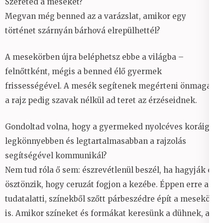
Szereted a meséket?
Megvan még benned az a varázslat, amikor egy
történet szárnyán bárhová elrepülhettél?
A mesekörben újra beléphetsz ebbe a világba –
felnőttként, mégis a benned élő gyermek
frissességével. A mesék segítenek megérteni önmagad,
a rajz pedig szavak nélkül ad teret az érzéseidnek.
Gondoltad volna, hogy a gyermeked nyolcéves koráig a
legkönnyebben és legtartalmasabban a rajzolás
segítségével kommunikál?
Nem tud róla ő sem: észrevétlenül beszél, ha hagyják és
ösztönzik, hogy ceruzát fogjon a kezébe. Éppen erre a
tudatalatti, színekből szőtt párbeszédre épít a mesekör
is. Amikor színeket és formákat keresünk a dühnek, a