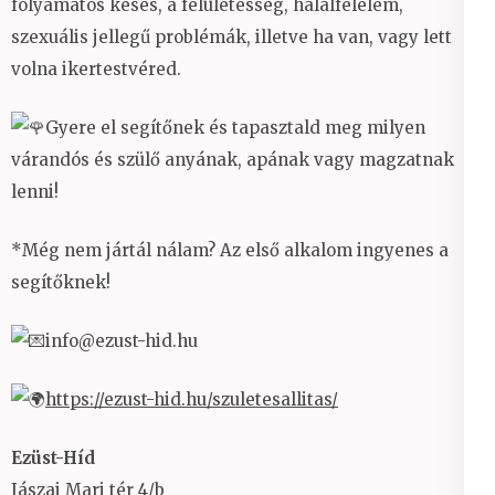
folyamatos késés, a felületesség, halálfélelem,
szexuális jellegű problémák, illetve ha van, vagy lett
volna ikertestvéred.
Gyere el segítőnek és tapasztald meg milyen
várandós és szülő anyának, apának vagy magzatnak
lenni!
*Még nem jártál nálam? Az első alkalom ingyenes a
segítőknek!
info@ezust-hid.hu
https://ezust-hid.hu/szuletesallitas/
Ezüst-Híd
Jászai Mari tér 4/b