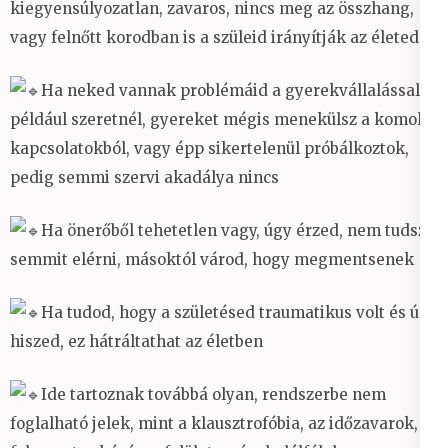
kiegyensúlyozatlan, zavaros, nincs meg az összhang,
vagy felnőtt korodban is a szüleid irányítják az életedet
Ha neked vannak problémáid a gyerekvállalással,
például szeretnél, gyereket mégis menekülsz a komoly
kapcsolatokból, vagy épp sikertelenül próbálkoztok,
pedig semmi szervi akadálya nincs
Ha önerőből tehetetlen vagy, úgy érzed, nem tudsz
semmit elérni, másoktól várod, hogy megmentsenek
Ha tudod, hogy a születésed traumatikus volt és úgy
hiszed, ez hátráltathat az életben
Ide tartoznak továbbá olyan, rendszerbe nem
foglalható jelek, mint a klausztrofóbia, az időzavarok, a