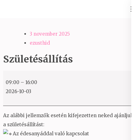
Skip
Ezüst-Híd
to
Családállítás felsőfokon
content
(Press
3 november 2025
Enter)
ezusthid
Születésállítás
Születésállítás
09:00
–
16:00
2026-10-03
Az alábbi jellemzők esetén kifejezetten neked ajánljuk
a születésállítást:
Az édesanyáddal való kapcsolat