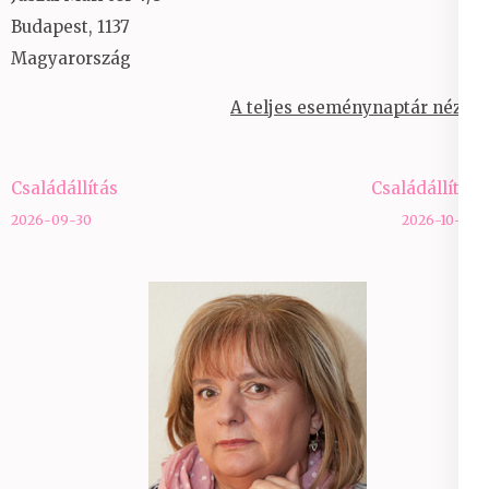
Budapest
,
1137
Magyarország
A teljes eseménynaptár nézet
Bejegyzés
Családállítás
Családállítás
navigáció
2026-09-30
2026-10-07