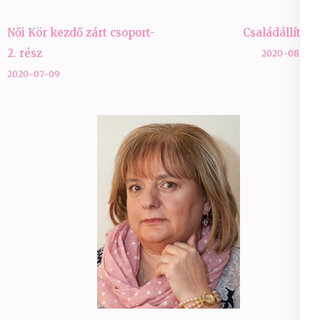
Bejegyzés
Női Kör kezdő zárt csoport-
Családállítás
navigáció
2. rész
2020-08-26
2020-07-09