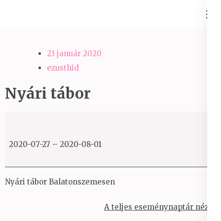
Skip
Ezüst-Híd
to
Családállítás felsőfokon
content
(Press
23 január 2020
Enter)
ezusthid
Nyári tábor
Nyári
tábor
2020-07-27
–
2020-08-01
Nyári tábor Balatonszemesen
A teljes eseménynaptár nézet