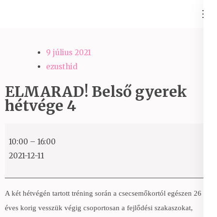
Skip
Ezüst-Híd
to
Családállítás felsőfokon
content
(Press
9 július 2021
Enter)
ezusthid
ELMARAD! Belső gyerek
hétvége 4
ELMARAD!
10:00
–
16:00
Belső
2021-12-11
gyerek
hétvége
4
A két hétvégén tartott tréning során a csecsemőkortól egészen 26
éves korig vesszük végig csoportosan a fejlődési szakaszokat,