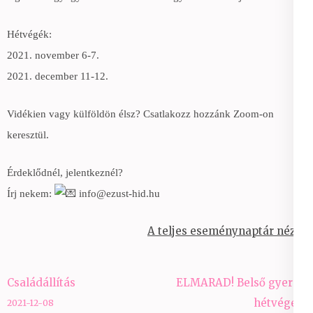
Hétvégék:
2021. november 6-7.
2021. december 11-12.
Vidékien vagy külföldön élsz? Csatlakozz hozzánk Zoom-on
keresztül.
Érdeklődnél, jelentkeznél?
Írj nekem:
info@ezust-hid.hu
A teljes eseménynaptár nézet
Bejegyzés
Családállítás
ELMARAD! Belső gyerek
navigáció
hétvége 4
2021-12-08