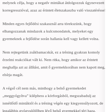
melynek célja, hogy a negatív mintákat átdolgozzuk úgynevezett
korregresszióval, azaz az érintett életszakaszba való visszatéréssel.
Minden egyes fejlődési szakasznál arra törekszünk, hogy
elhangozzanak mindazok a kulcsmondatok, melyeket egy
gyermeknek a fejlődése során hallania kell vagy kellett volna.
Nem rejtegetünk zsákbamacskát, ez a tréning gyakran komoly
érzelmi reakciókat vált ki. Nem ritka, hogy amikor az érintett
meghallja azt az állítást, amit ő gyermekkorában nem kapott meg,
elsírja magát.
A végső cél nem más, minthogy a belső gyermekedet
„meggyógyítva” kiléphess a körforgásból, megszabadulj az
ismétlődő mintáktól és a tréning végén egy kiegyensúlyozott, de
legalábbis gyógyulófélben lévő belső gyermekkel térj haza.