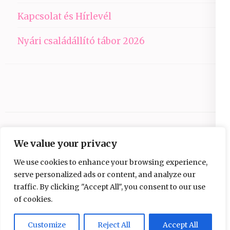
Kapcsolat és Hírlevél
Nyári családállító tábor 2026
We value your privacy
We use cookies to enhance your browsing experience,
serve personalized ads or content, and analyze our
traffic. By clicking "Accept All", you consent to our use
Copyright © 2026
Ezüst-Híd
.
Elegant Pink
of cookies.
Developed By
Rara Theme
Powered by:
WordPress
Adatvédelmi nyilatkozat
Customize
Reject All
Accept All