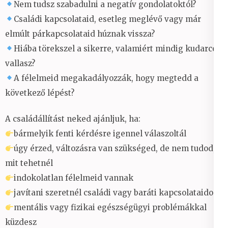
Nem tudsz szabadulni a negatív gondolatoktól?
Családi kapcsolataid, esetleg meglévő vagy már
elmúlt párkapcsolataid húznak vissza?
Hiába törekszel a sikerre, valamiért mindig kudarcot
vallasz?
A félelmeid megakadályozzák, hogy megtedd a
következő lépést?
A családállítást neked ajánljuk, ha:
bármelyik fenti kérdésre igennel válaszoltál
úgy érzed, változásra van szükséged, de nem tudod,
mit tehetnél
indokolatlan félelmeid vannak
javítani szeretnél családi vagy baráti kapcsolataidon
mentális vagy fizikai egészségügyi problémákkal
küzdesz