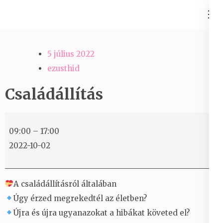
Skip
Ezüst-Híd
to
Családállítás felsőfokon
content
(Press
5 július 2022
Enter)
ezusthid
Családállítás
Családállítás
09:00
–
17:00
2022-10-02
A családállításról általában
Úgy érzed megrekedtél az életben?
Újra és újra ugyanazokat a hibákat követed el?