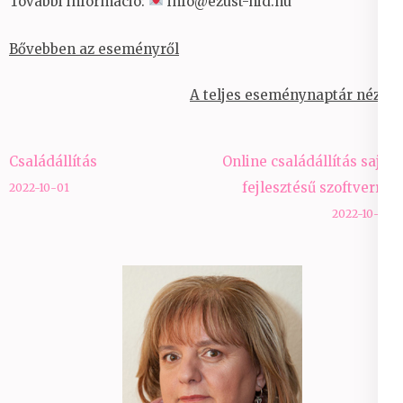
További információ:
info@ezust-hid.hu
Bővebben az eseményről
A teljes eseménynaptár nézet
Bejegyzés
Családállítás
Online családállítás saját
navigáció
fejlesztésű szoftverrel
2022-10-01
2022-10-04