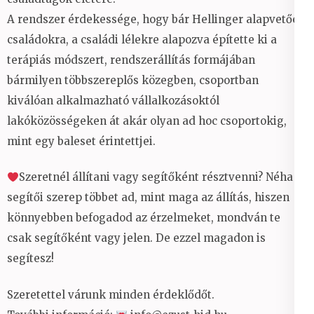
A rendszer érdekessége, hogy bár Hellinger alapvetően
családokra, a családi lélekre alapozva építette ki a
terápiás módszert, rendszerállítás formájában
bármilyen többszereplős közegben, csoportban
kiválóan alkalmazható vállalkozásoktól
lakóközösségeken át akár olyan ad hoc csoportokig,
mint egy baleset érintettjei.
Szeretnél állítani vagy segítőként résztvenni? Néha a
segítői szerep többet ad, mint maga az állítás, hiszen
könnyebben befogadod az érzelmeket, mondván te
csak segítőként vagy jelen. De ezzel magadon is
segítesz!
Szeretettel várunk minden érdeklődőt.