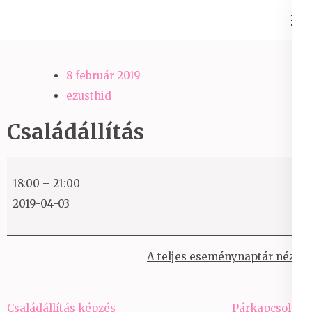
Skip
Ezüst-Híd
to
Családállítás felsőfokon
content
(Press
8 február 2019
Enter)
ezusthid
Családállítás
Családállítás
18:00
–
21:00
2019-04-03
A teljes eseménynaptár nézet
Bejegyzés
Családállítás képzés
Párkapcsolati