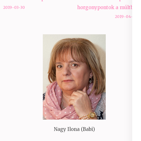
navigáció
horgonypontok a múltból
2019-03-30
2019-04-04
Nagy Ilona (Babi)