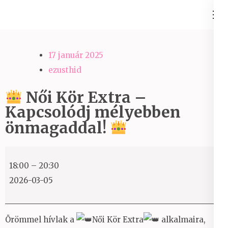
Skip
Ezüst-Híd
to
Családállítás felsőfokon
content
(Press
17 január 2025
Enter)
ezusthid
Női Kör Extra –
Kapcsolódj mélyebben
önmagaddal!
18:00
–
20:30
Női
2026-03-05
Kör
Extra
–
Örömmel hívlak a
Női Kör Extra
alkalmaira,
Kapcsolódj