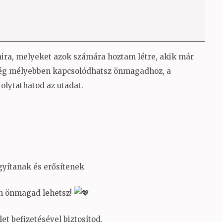
ira, melyeket azok számára hoztam létre, akik már
 még mélyebben kapcsolódhatsz önmagadhoz, a
olytathatod az utadat.
gyítanak és erősítenek
án önmagad lehetsz!
et befizetésével biztosítod.