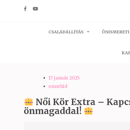
Skip
to
Ezüst-Híd
Családállítás felsőfokon
content
(Press
CSALÁDÁLLÍTÁS
ÖNISMERETI
Enter)
KAP
17 január 2025
ezusthid
Női Kör Extra – Kapc
önmagaddal!