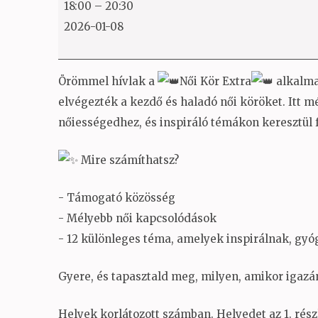
18:00
–
20:30
Női
2026-01-08
Kör
Extra
–
Örömmel hívlak a
Női Kör Extra
alkalma
Kapcsolódj
elvégezték a kezdő és haladó női köröket. Itt
mélyebben
nőiességedhez, és inspiráló témákon keresztül f
önmagaddal!
Mire számíthatsz?
- Támogató közösség
- Mélyebb női kapcsolódások
- 12 különleges téma, amelyek inspirálnak, gyó
Gyere, és tapasztald meg, milyen, amikor igaz
Helyek korlátozott számban. Helyedet az 1. részl