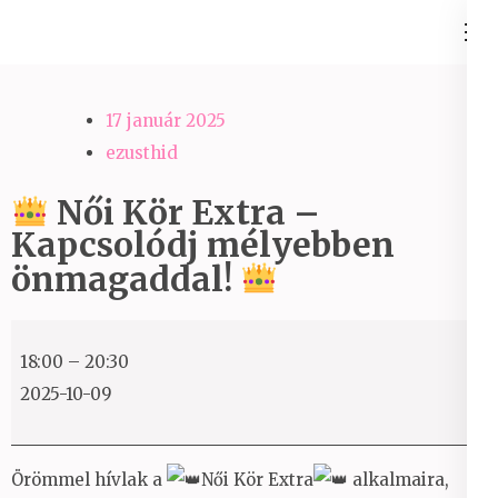
Skip
Ezüst-Híd
to
Családállítás felsőfokon
content
(Press
17 január 2025
Enter)
ezusthid
Női Kör Extra –
Kapcsolódj mélyebben
önmagaddal!
18:00
–
20:30
Női
2025-10-09
Kör
Extra
–
Örömmel hívlak a
Női Kör Extra
alkalmaira,
Kapcsolódj