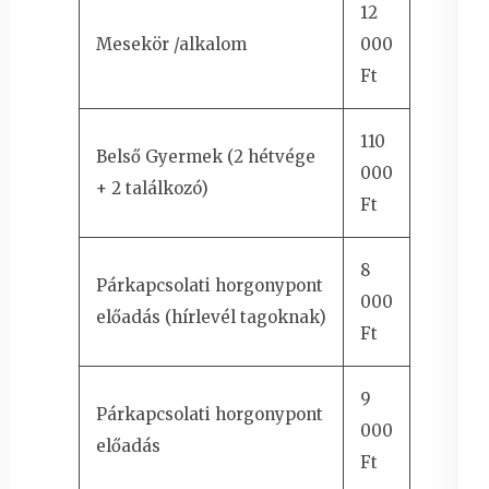
12
Mesekör /alkalom
000
Ft
110
Belső Gyermek (2 hétvége
000
+ 2 találkozó)
Ft
8
Párkapcsolati horgonypont
000
előadás (hírlevél tagoknak)
Ft
9
Párkapcsolati horgonypont
000
előadás
Ft