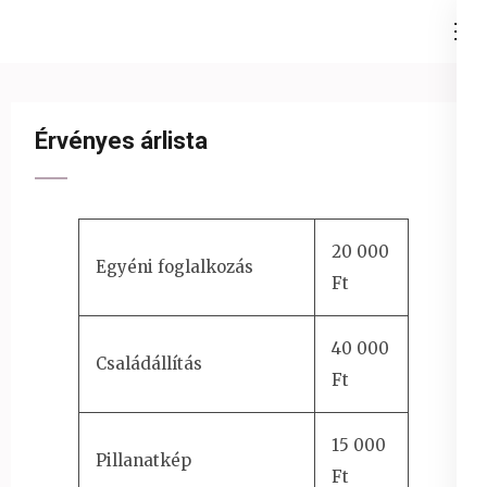
Skip
Ezüst-Híd
to
Családállítás felsőfokon
content
(Press
Érvényes árlista
Enter)
20 000
Egyéni foglalkozás
Ft
40 000
Családállítás
Ft
15 000
Pillanatkép
Ft